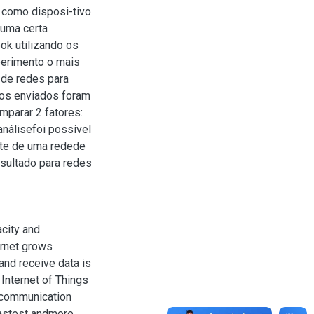
 como disposi-tivo
 uma certa
ok utilizando os
perimento o mais
 de redes para
dos enviados foram
mparar 2 fatores:
análisefoi possível
nte de uma redede
sultado para redes
acity and
ernet grows
and receive data is
Internet of Things
k communication
fastest andmore