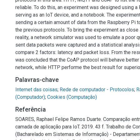
reliable. To do this, an experiment was designed using a 
serving as an IoT device, and a notebook. The experiment
sending a certain amount of data from the Raspberry Pi 
the previous protocols. To bring the experiment as close 
reality, a network simulator was used to emulate a poor q
sent data packets were captured and a statistical analys
compare 2 factors: latency and packet loss. From the result
was concluded that the CoAP protocol will behave better i
network, while HTTP performe the best result for superior
Palavras-chave
Internet das coisas
;
Rede de computador - Protocolos
;
R
(Computador)
;
Cookies (Computação)
Referência
SOARES, Raphael Felipe Ramos Duarte. Comparação entr
camada de aplicação para IoT. 2019. 43 f. Trabalho de C
(Bacharelado em Sistemas de Informação) - Departamento