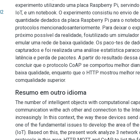
experimento utilizando uma placa Raspberry Pi, servindo
82
IoT, e um notebook. O experimento consistiu no envio de
quantidade dedados da placa Raspberry Pi para o notebo
protocolos mencionadosanteriormente. Para deixar o ex
próximo possível da realidade, foiutilizado um simulador
emular uma rede de baixa qualidade. Os paco-tes de da
capturados e foi realizada uma análise estatística paraco
latência e perda de pacotes. A partir do resultado dessa 
concluir que o protocolo CoAP se comportou melhor dia
baixa qualidade, enquanto que o HTTP mostrou melhor re
comqualidade superior.
Resumo em outro idioma
The number of intelligent objects with computational cap
communication withe ach other and connection to the Int
increasingly. In this context, the way these devices send 
one of the fundamental issues to develop the area of the 
(IoT). Based on this, the present work analyze 3 networ
protocols in this area: HTTP, MQTT and CoAP to list the 