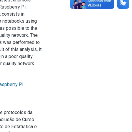
Raspberry Pi,
 consists in
to notebooks using
as possible to the
uality network. The
is was performed to
 of this analysis, it
n a poor quality
 quality network.
aspberry Pi
e protocolos da
onclusão de Curso
 de Estatística e