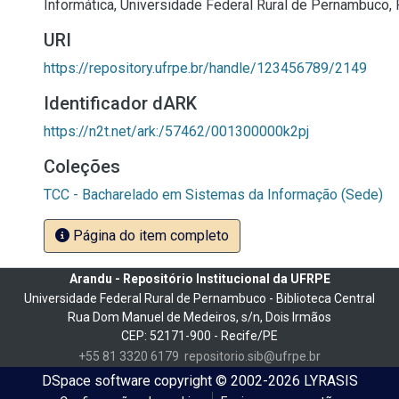
Informática, Universidade Federal Rural de Pernambuco, 
URI
https://repository.ufrpe.br/handle/123456789/2149
Identificador dARK
https://n2t.net/ark:/57462/001300000k2pj
Coleções
TCC - Bacharelado em Sistemas da Informação (Sede)
Página do item completo
Arandu - Repositório Institucional da UFRPE
Universidade Federal Rural de Pernambuco - Biblioteca Central
Rua Dom Manuel de Medeiros, s/n, Dois Irmãos
CEP: 52171-900 - Recife/PE
+55 81 3320 6179
repositorio.sib@ufrpe.br
DSpace software
copyright © 2002-2026
LYRASIS