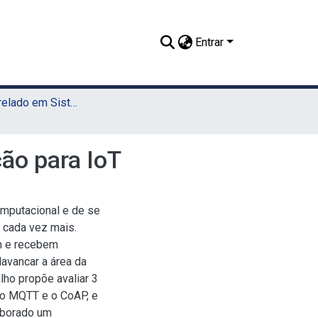
Entrar
TCC - Bacharelado em Sistemas da Informação (Sede)
ão para IoT
omputacional e de se
 cada vez mais.
m e recebem
lavancar a área da
lho propõe avaliar 3
 o MQTT e o CoAP, e
laborado um