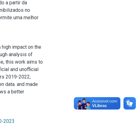
o a partir da
nibilizados no
ermite uma melhor
 high impact on the
ough analysis of
se, this work aims to
cial and unofficial
ears 2019-2022,
pen data. and made
ows a better
0-2023