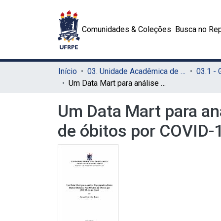
Comunidades & Coleções
Busca no Rep
Início
03. Unidade Acadêmica de Serra Talhada (UAST)
03.1 -
Um Data Mart para análise comparativa entre dados oficiais e não oficiais de óbitos por COVID-19 no Brasil
Um Data Mart para aná
de óbitos por COVID-1