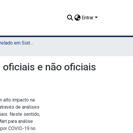
Entrar
TCC - Bacharelado em Sistemas de Informação (UAST)
ficiais e não oficiais
m alto impacto na
através de análises
iais. Neste sentido,
art para análise
s por COVID-19 no