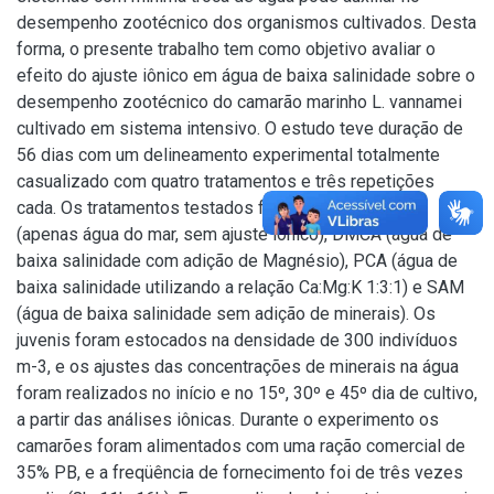
desempenho zootécnico dos organismos cultivados. Desta
forma, o presente trabalho tem como objetivo avaliar o
efeito do ajuste iônico em água de baixa salinidade sobre o
desempenho zootécnico do camarão marinho L. vannamei
cultivado em sistema intensivo. O estudo teve duração de
56 dias com um delineamento experimental totalmente
casualizado com quatro tratamentos e três repetições
cada. Os tratamentos testados foram: AM – controle
(apenas água do mar, sem ajuste iônico), DMCA (água de
baixa salinidade com adição de Magnésio), PCA (água de
baixa salinidade utilizando a relação Ca:Mg:K 1:3:1) e SAM
(água de baixa salinidade sem adição de minerais). Os
juvenis foram estocados na densidade de 300 indivíduos
m-3, e os ajustes das concentrações de minerais na água
foram realizados no início e no 15º, 30º e 45º dia de cultivo,
a partir das análises iônicas. Durante o experimento os
camarões foram alimentados com uma ração comercial de
35% PB, e a freqüência de fornecimento foi de três vezes