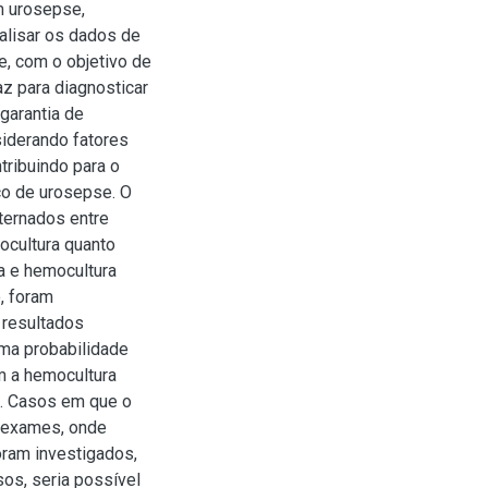
m urosepse,
nalisar os dados de
e, com o objetivo de
az para diagnosticar
garantia de
iderando fatores
ribuindo para o
co de urosepse. O
ternados entre
rocultura quanto
a e hemocultura
, foram
 resultados
ma probabilidade
m a hemocultura
s. Casos em que o
 exames, onde
ram investigados,
sos, seria possível