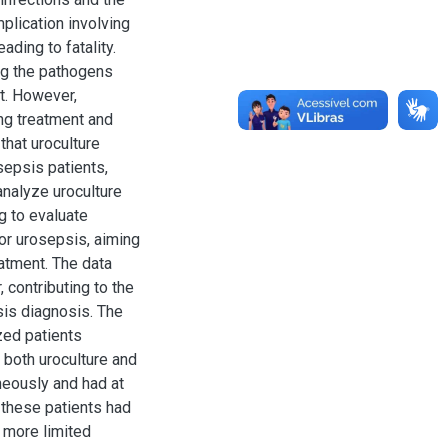
plication involving
ading to fatality.
ing the pathogens
t. However,
ing treatment and
that uroculture
sepsis patients,
analyze uroculture
ng to evaluate
for urosepsis, aiming
atment. The data
 contributing to the
is diagnosis. The
zed patients
both uroculture and
neously and had at
 these patients had
a more limited