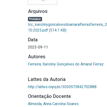
Arquivos
Primário
tcc_karolinygoncalvesdoamaralferrazferreira_2
10.2025.pdf
(514.1 KB)
Data
2023-09-11
Autores
Ferreira, Karoliny Gonçalves do Amaral Ferraz
Lattes da Autoria
http://lattes.cnpq.br/3030973842702888
Orientação Docente
Almeida, Anna Carolina Soares