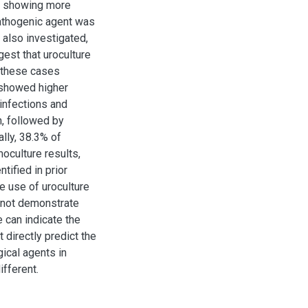
re showing more
athogenic agent was
 also investigated,
est that uroculture
f these cases
 showed higher
 infections and
n, followed by
ally, 38.3% of
moculture results,
tified in prior
e use of uroculture
d not demonstrate
 can indicate the
t directly predict the
gical agents in
ifferent.