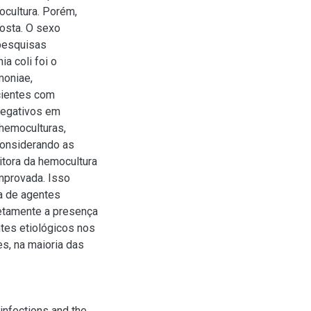
cultura. Porém,
osta. O sexo
pesquisas
a coli foi o
moniae,
cientes com
negativos em
 hemoculturas,
considerando as
itora da hemocultura
mprovada. Isso
ça de agentes
iretamente a presença
tes etiológicos nos
s, na maioria das
 infections and the