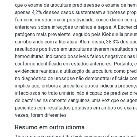
que o exame de urocultura predissesse o exame de hemo
apenas 4,2% desses casos sustentaram a hipótese prop
feminino mostrou maior positividade, concordando com 
anteriores sobre infecções urinárias e sepse. A Escherichi
patógeno mais prevalente, seguido pela Klebsiella pneu
corroborando com a literatura. Além disso, 38,3% dos pa
resultados positivos em uroculturas tiveram resultados 
hemoculturas, indicando possíveis falsos negativos nas
conforme identificado em estudos anteriores. Portanto, 
evidências reunidas, a utilização da urocultura como pred
no diagnóstico de urosepse não demonstrou eficácia co
implica que, embora a urocultura possa indicar a presen
infecciosos no trato urinário, não é capaz de predizer d
de bactérias na corrente sanguínea, uma vez que os agen
pacientes com resultados positivos em ambos os exame
vezes, foram diferentes.
Resumo em outro idioma
This research explored the high incidence of urinary tract