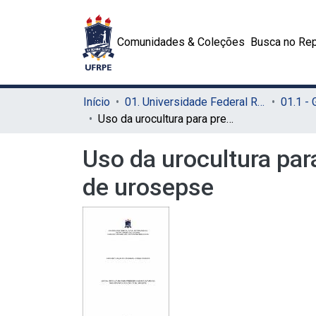
Comunidades & Coleções
Busca no Rep
Início
01. Universidade Federal Rural de Pernambuco - UFRPE (Sede)
01.1 -
Uso da urocultura para predizer a hemocultura no diagnóstico etiológico de urosepse
Uso da urocultura par
de urosepse