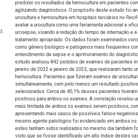
predizer os resultados da hemocultura em pacientes co
agilizando diagnósticos. O propósito deste estudo foi a
urocultura e hemocultura em hospitais terciários no Recif
avaliar a urocultura como uma ferramenta adicional e efic
3.
urosepse, visando a redução do tempo de internação e a 
tratamento apropriado. Os dados foram examinados cons
como gênero biológico e patógenos mais frequentes cont
entendimento da sepse e o aprimoramento do diagnósti
estudo analisou 842 pedidos de exames de pacientes in
janeiro de 2022 e janeiro de 2023, que realizaram tanto u
hemocultura. Pacientes que fizeram exames de urocultur
simultaneamente, com pelo menos um resultado positivo
selecionados. Cerca de 40,1% desses pacientes tiveram
positivos para ambos os exames. A correlação revelou u
mais limitada de ambos os exames serem positivos, co
apresentando mais casos de possíveis falsos negativo
mesmo agente patológico foi evidenciado em ambos os
estes tenham sidos realizados no mesmo dia também fo
visto que se fosse identificado um alto índice destes ca