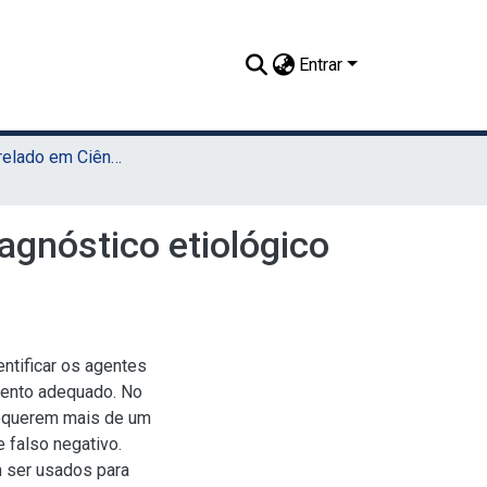
Entrar
TCC - Bacharelado em Ciências Biológicas (Sede)
agnóstico etiológico
entificar os agentes
amento adequado. No
requerem mais de um
 falso negativo.
 ser usados para