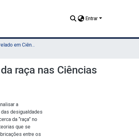
Entrar
TCC - Bacharelado em Ciências Sociais (Sede)
da raça nas Ciências
nalisar a
ca das desigualdades
cerca da “raça” no
teorias que se
mbricações entre os