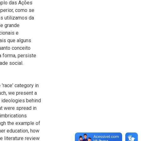
mplo das Ações
uperior, como se
os utilizamos da
de grande
cionais e
ais que alguns
uanto conceito
a forma, persiste
ade social.
'race' category in
such, we present a
he ideologies behind
hat were spread in
 imbrications
ugh the example of
gher education, how
e literature review