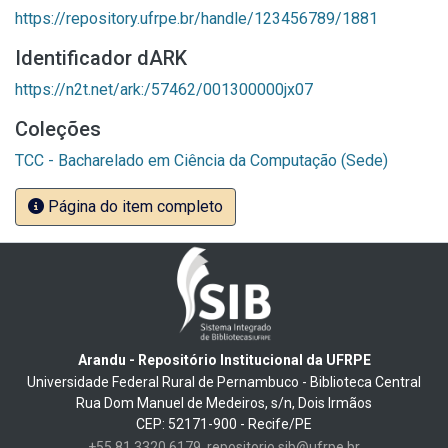
https://repository.ufrpe.br/handle/123456789/1881
Identificador dARK
https://n2t.net/ark:/57462/001300000jx07
Coleções
TCC - Bacharelado em Ciência da Computação (Sede)
Página do item completo
Arandu - Repositório Institucional da UFRPE
Universidade Federal Rural de Pernambuco - Biblioteca Central
Rua Dom Manuel de Medeiros, s/n, Dois Irmãos
CEP: 52171-900 - Recife/PE
+55 81 3320 6179
repositorio.sib@ufrpe.br