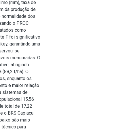
olmo (mm), taxa de
lém da produção de
de normalidade dos
izando o PROC
ratados como
e F foi significativo
ukey, garantindo uma
bservou-se
iáveis mensuradas. O
ivo, atingindo
(88,2 t/ha). O
ios, enquanto os
nto e maior relação
ra sistemas de
opulacional 15,56
e total de 17,22
se o BRS Capiaçu
 baixo são mais
 técnico para