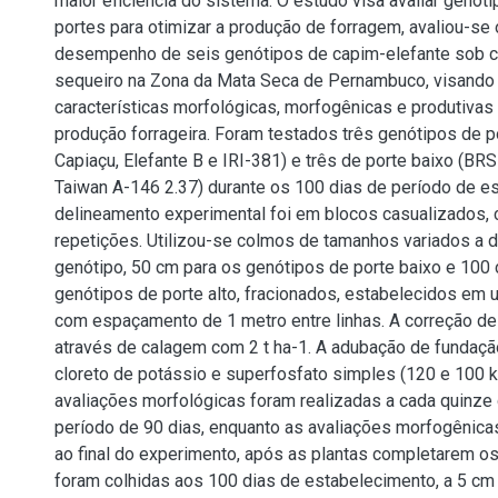
maior eficiência do sistema. O estudo visa avaliar genót
portes para otimizar a produção de forragem, avaliou-se
desempenho de seis genótipos de capim-elefante sob 
sequeiro na Zona da Mata Seca de Pernambuco, visando i
características morfológicas, morfogênicas e produtivas
produção forrageira. Foram testados três genótipos de p
Capiaçu, Elefante B e IRI-381) e três de porte baixo (BRS
Taiwan A-146 2.37) durante os 100 dias de período de e
delineamento experimental foi em blocos casualizados,
repetições. Utilizou-se colmos de tamanhos variados a 
genótipo, 50 cm para os genótipos de porte baixo e 100
genótipos de porte alto, fracionados, estabelecidos em
com espaçamento de 1 metro entre linhas. A correção de 
através de calagem com 2 t ha-1. A adubação de fundaçã
cloreto de potássio e superfosfato simples (120 e 100 k
avaliações morfológicas foram realizadas a cada quinze
período de 90 dias, enquanto as avaliações morfogênic
ao final do experimento, após as plantas completarem os
foram colhidas aos 100 dias de estabelecimento, a 5 cm