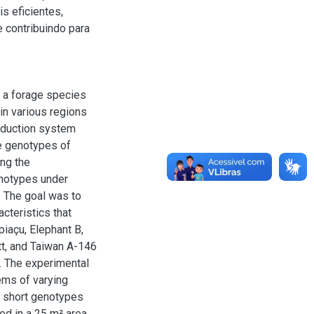
s eficientes,
e contribuindo para
 a forage species
 in various regions
roduction system
e genotypes of
ing the
enotypes under
. The goal was to
cteristics that
iaçu, Elephant B,
tt, and Taiwan A-146
. The experimental
ems of varying
r short genotypes
ed in a 25 m² area