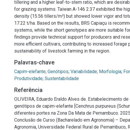
tillering and a higher leaf-to-stem ratio, which are desirab
for grazing systems. Taiwan A-146 2.37 exhibited the hi
density (15.56 tillers/m²) but showed lower vigor and tota
17.22 t/ha. Based on the results, BRS Capiaçu is recomm
systems, while the short genotypes are more suitable fo
findings provide technical support for producers and rese
more efficient cultivars, contributing to increased forage 
sustainability of livestock farming in the region.
Palavras-chave
Capim-elefante
;
Genótipos
;
Variabilidade
;
Morfologia
;
Fo
Produtividade
;
Sustentabilidade
Referência
OLIVEIRA, Eduardo Eraldo Alves de. Estabelecimento de 
genótipos de capim-elefante [Cenchrus purpureus (Schu
diferentes portes na Zona Da Mata de Pernambuco. 2025.
Conclusão de Curso (Bacharelado em Agronomia) – Dep
Agronomia, Universidade Federal Rural de Pernambuco, R