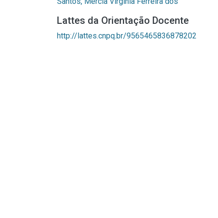
Santos, Mércia Virgínia Ferreira dos
Lattes da Orientação Docente
http://lattes.cnpq.br/9565465836878202