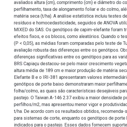
avaliados altura (cm), comprimento (cm) e diâmetro do c
perfilhamento, taxa de alongamento foliar e do colmo, a
matéria seca (t/ha). A análise estatística incluiu testes 
resíduos e homocedasticidade, seguidos de ANOVA util
MIXED do SAS. Os genótipos de capim-elefante foram t
efeitos fixos, e os blocos, como aleatórios. Quando o test
(P < 0,05), as médias foram comparadas pelo teste de T
avaliação robusta das diferenças entre os genótipos. O
diferenças significativas entre os genótipos para as var
BRS Capiaçu destacou-se pelo maior crescimento vegetat
altura média de 189 cm e maior produção de matéria seca 
Elefante B e o IRI-381 apresentaram valores intermediár
genótipos de porte baixo demonstraram maior perfilhame
folha/colmo, as quais são características desejáveis pa
pastejo. O Taiwan A-146 2.37 exibiu a maior densidade p
perfilhos/m2, mas apresentou menor vigor e produtividad
t/ha. De acordo com os resultados obtidos, recomenda-
para sistemas de corte, enquanto os genótipos de porte
indicados para o pastejo. Esses dados fornecem suporte