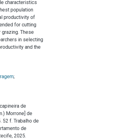
le characteristics
ghest population
l productivity of
ended for cutting
r grazing. These
archers in selecting
productivity and the
rragem
;
capineira de
m.) Morrone] de
 52 f. Trabalho de
artamento de
ecife, 2025.