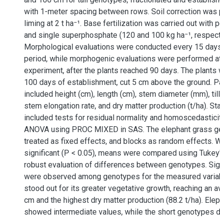
with 1-meter spacing between rows. Soil correction was
liming at 2 t ha⁻¹. Base fertilization was carried out with
and single superphosphate (120 and 100 kg ha⁻¹, respect
Morphological evaluations were conducted every 15 day
period, while morphogenic evaluations were performed at
experiment, after the plants reached 90 days. The plants
100 days of establishment, cut 5 cm above the ground. 
included height (cm), length (cm), stem diameter (mm), till
stem elongation rate, and dry matter production (t/ha). Sta
included tests for residual normality and homoscedastici
ANOVA using PROC MIXED in SAS. The elephant grass 
treated as fixed effects, and blocks as random effects. 
significant (P < 0.05), means were compared using Tukey'
robust evaluation of differences between genotypes. Sig
were observed among genotypes for the measured varia
stood out for its greater vegetative growth, reaching an 
cm and the highest dry matter production (88.2 t/ha). Ele
showed intermediate values, while the short genotypes 