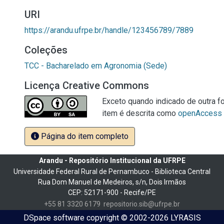
URI
https://arandu.ufrpe.br/handle/123456789/7889
Coleções
TCC - Bacharelado em Agronomia (Sede)
Licença Creative Commons
Exceto quando indicado de outra fo
item é descrita como
openAccess
Página do item completo
Arandu - Repositório Institucional da UFRPE
Universidade Federal Rural de Pernambuco - Biblioteca Central
Rua Dom Manuel de Medeiros, s/n, Dois Irmãos
CEP: 52171-900 - Recife/PE
+55 81 3320 6179
repositorio.sib@ufrpe.br
DSpace software
copyright © 2002-2026
LYRASIS