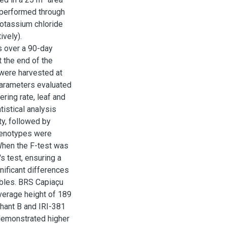
 performed through
 potassium chloride
ively).
s over a 90-day
 the end of the
 were harvested at
Parameters evaluated
ering rate, leaf and
tistical analysis
ty, followed by
genotypes were
When the F-test was
s test, ensuring a
nificant differences
bles. BRS Capiaçu
average height of 189
phant B and IRI-381
demonstrated higher