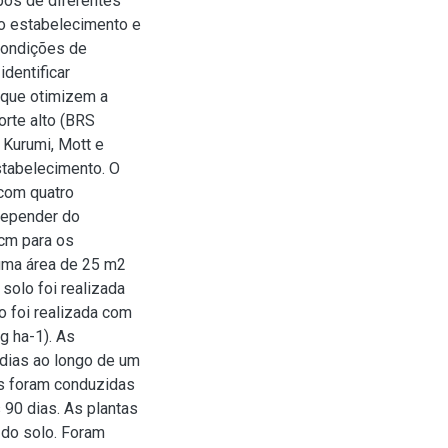
ipos de diferentes
 o estabelecimento e
condições de
dentificar
 que otimizem a
orte alto (BRS
 Kurumi, Mott e
stabelecimento. O
 com quatro
depender do
 cm para os
 uma área de 25 m2
solo foi realizada
o foi realizada com
g ha-1). As
 dias ao longo de um
as foram conduzidas
 90 dias. As plantas
 do solo. Foram