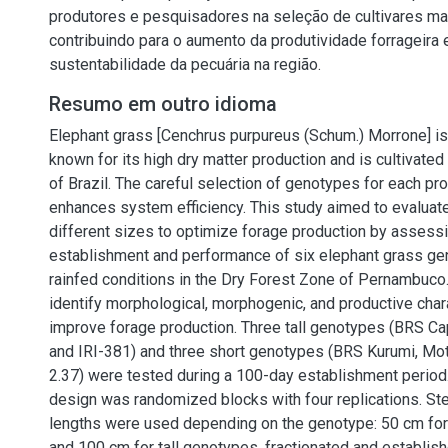
produtores e pesquisadores na seleção de cultivares mai
contribuindo para o aumento da produtividade forrageira 
sustentabilidade da pecuária na região.
Resumo em outro idioma
Elephant grass [Cenchrus purpureus (Schum.) Morrone] is
known for its high dry matter production and is cultivated
of Brazil. The careful selection of genotypes for each p
enhances system efficiency. This study aimed to evaluat
different sizes to optimize forage production by assess
establishment and performance of six elephant grass g
rainfed conditions in the Dry Forest Zone of Pernambuco
identify morphological, morphogenic, and productive chara
improve forage production. Three tall genotypes (BRS Cap
and IRI-381) and three short genotypes (BRS Kurumi, Mo
2.37) were tested during a 100-day establishment period
design was randomized blocks with four replications. St
lengths were used depending on the genotype: 50 cm fo
and 100 cm for tall genotypes, fractionated and establish