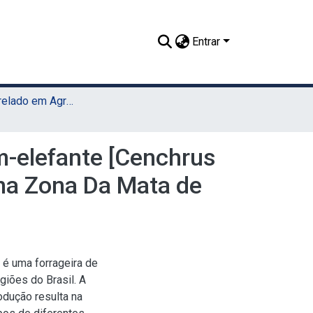
Entrar
TCC - Bacharelado em Agronomia (Sede)
m-elefante [Cenchrus
 na Zona Da Mata de
 é uma forrageira de
giões do Brasil. A
odução resulta na