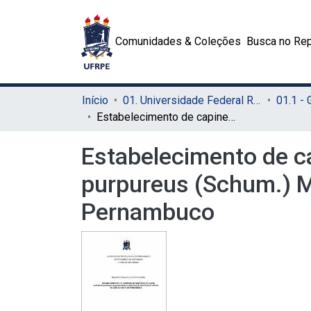
Comunidades & Coleções
Busca no Rep
Início
01. Universidade Federal Rural de Pernambuco - UFRPE (Sede)
01.1 -
Estabelecimento de capineira de genótipos de capim-elefante [Cenchrus purpureus (Schum.) Morrone] de diferentes portes na Zona Da Mata de Pernambuco
Estabelecimento de c
purpureus (Schum.) M
Pernambuco