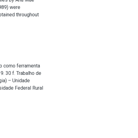
989) were
btained throughout
o como ferramenta
9. 30 f. Trabalho de
gia) – Unidade
sidade Federal Rural