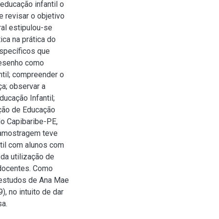
educação infantil o
 revisar o objetivo
ral estipulou-se
ca na prática do
específicos que
desenho como
ntil; compreender o
a; observar a
ucação Infantil;
ição de Educação
do Capibaribe-PE,
 amostragem teve
til com alunos com
da utilização de
 docentes. Como
s estudos de Ana Mae
, no intuito de dar
sa.