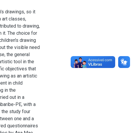
's drawings, so it
 art classes,
tributed to drawing,
n it. The choice for
children's drawing
ut the visible need
se, the general
tistic tool in the
ic objectives that
wing as an artistic
ent in child
g in the
ied out in a
baribe-PE, with a
 the study four
etween one and a
ured questionnaires
udies by Ana Mae