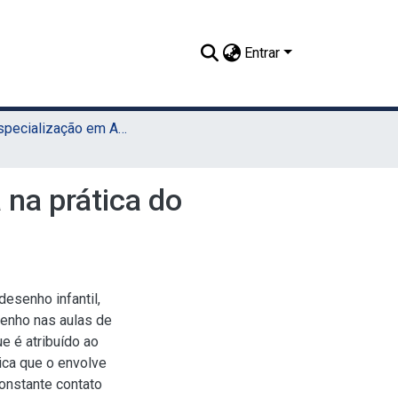
Entrar
TCC - Especialização em Artes e Tecnologia (UAEADTec)
na prática do
esenho infantil,
senho nas aulas de
e é atribuído ao
ica que o envolve
constante contato