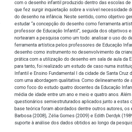
com o desenho infantil produzido dentro das escolas de 
que fez surgir inquietação sobre a visível necessidade de
do desenho na infância. Neste sentido, como objetivo ge
)
estudar “a concepção do desenho como ferramenta artísti
professor de Educação Infantil”, seguida dos objetivos 
nortearam a pesquisa como um todo: analisar o uso do 
ferramenta artística pelos professores de Educação Infa
desenho como instrumento no desenvolvimento da crianç
prática com a utilização do desenho em sala de aula da Ed
para tanto, foi realizado um estudo de caso numa institu
Infantil e Ensino Fundamental I da cidade de Santa Cruz 
com uma abordagem qualitativa. Como delineamento de
como foco do estudo quatro docentes da Educação Infan
média de idade entre um ano e meio e quatro anos. Além 
questionários semiestruturados aplicados junto a estas
base teórica foram abordados dentre outros autores, o
Barbosa (2008), Zélia Gomes (2009) e Edith Derdyk (1989)
suporte à análise dos dados obtidos ao longo da pesqui