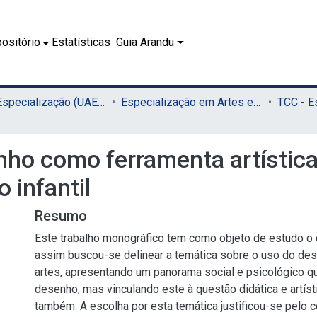
ositório
Estatísticas
Guia Arandu
02.2 - Especialização (UAEADTec)
Especialização em Artes e Tecnologia (UAEADTec)
ho como ferramenta artística 
 infantil
Resumo
Este trabalho monográfico tem como objeto de estudo o d
assim buscou-se delinear a temática sobre o uso do de
artes, apresentando um panorama social e psicológico qu
desenho, mas vinculando este à questão didática e artíst
também. A escolha por esta temática justificou-se pelo 