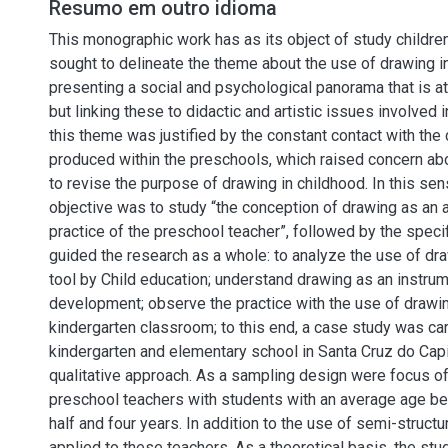
Resumo em outro idioma
This monographic work has as its object of study children
sought to delineate the theme about the use of drawing in
presenting a social and psychological panorama that is at
but linking these to didactic and artistic issues involved i
this theme was justified by the constant contact with the 
produced within the preschools, which raised concern abo
to revise the purpose of drawing in childhood. In this sen
objective was to study “the conception of drawing as an ar
practice of the preschool teacher”, followed by the specif
guided the research as a whole: to analyze the use of dra
tool by Child education; understand drawing as an instrum
development; observe the practice with the use of drawin
kindergarten classroom; to this end, a case study was carr
kindergarten and elementary school in Santa Cruz do Capi
qualitative approach. As a sampling design were focus of
preschool teachers with students with an average age b
half and four years. In addition to the use of semi-struct
applied to these teachers. As a theoretical basis, the st