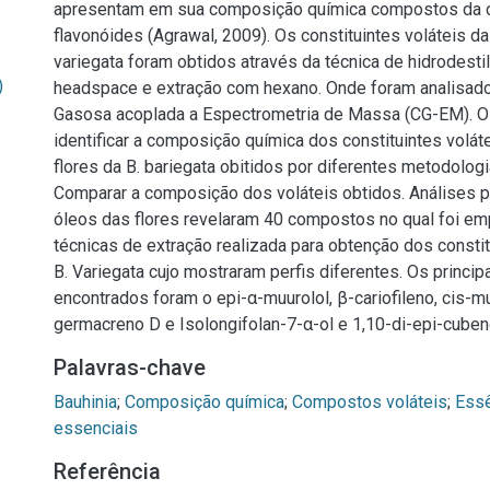
apresentam em sua composição química compostos da 
flavonóides (Agrawal, 2009). Os constituintes voláteis da
variegata foram obtidos através da técnica de hidrodesti
)
headspace e extração com hexano. Onde foram analisado
Gasosa acoplada a Espectrometria de Massa (CG-EM). O 
identificar a composição química dos constituintes volát
flores da B. bariegata obitidos por diferentes metodolog
Comparar a composição dos voláteis obtidos. Análises
óleos das flores revelaram 40 compostos no qual foi em
técnicas de extração realizada para obtenção dos constit
B. Variegata cujo mostraram perfis diferentes. Os princip
encontrados foram o epi-α-muurolol, β-cariofileno, cis-m
germacreno D e Isolongifolan-7-α-ol e 1,10-di-epi-cuben
Palavras-chave
Bauhinia
;
Composição química
;
Compostos voláteis
;
Essê
essenciais
Referência