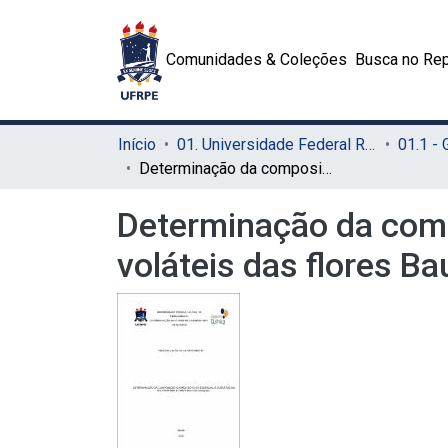
Comunidades & Coleções
Busca no Rep
Início
01. Universidade Federal Rural de Pernambuco - UFRPE (Sede)
01.1 -
Determinação da composição química do óleo essencial e substâncias voláteis das flores Bauhinia variegata L
Determinação da comp
voláteis das flores Ba