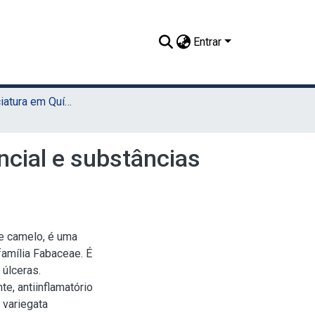
Entrar
TCC - Licenciatura em Química (Sede)
cial e substâncias
e camelo, é uma
família Fabaceae. É
 úlceras.
te, antiinflamatório
 variegata