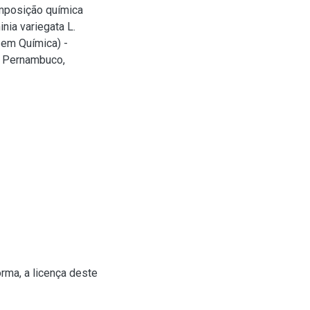
mposição química
nia variegata L.
 em Química) -
e Pernambuco,
rma, a licença deste