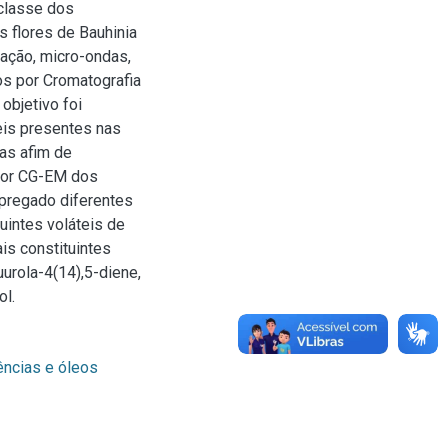
classe dos
s flores de Bauhinia
lação, micro-ondas,
s por Cromatografia
objetivo foi
eis presentes nas
ias afim de
 por CG-EM dos
pregado diferentes
uintes voláteis de
ais constituintes
uurola-4(14),5-diene,
ol.
ncias e óleos