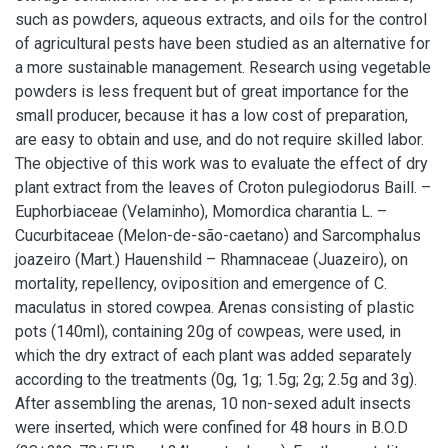
such as powders, aqueous extracts, and oils for the control
of agricultural pests have been studied as an alternative for
a more sustainable management. Research using vegetable
powders is less frequent but of great importance for the
small producer, because it has a low cost of preparation,
are easy to obtain and use, and do not require skilled labor.
The objective of this work was to evaluate the effect of dry
plant extract from the leaves of Croton pulegiodorus Baill. –
Euphorbiaceae (Velaminho), Momordica charantia L. –
Cucurbitaceae (Melon-de-são-caetano) and Sarcomphalus
joazeiro (Mart.) Hauenshild – Rhamnaceae (Juazeiro), on
mortality, repellency, oviposition and emergence of C.
maculatus in stored cowpea. Arenas consisting of plastic
pots (140ml), containing 20g of cowpeas, were used, in
which the dry extract of each plant was added separately
according to the treatments (0g, 1g; 1.5g; 2g; 2.5g and 3g).
After assembling the arenas, 10 non-sexed adult insects
were inserted, which were confined for 48 hours in B.O.D