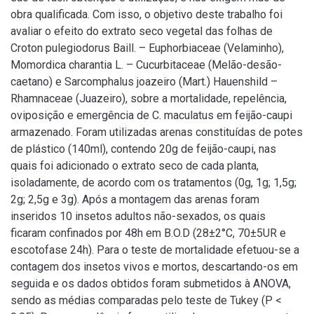
obra qualificada. Com isso, o objetivo deste trabalho foi
avaliar o efeito do extrato seco vegetal das folhas de
Croton pulegiodorus Baill. – Euphorbiaceae (Velaminho),
Momordica charantia L. – Cucurbitaceae (Melão-desão-
caetano) e Sarcomphalus joazeiro (Mart.) Hauenshild –
Rhamnaceae (Juazeiro), sobre a mortalidade, repelência,
oviposição e emergência de C. maculatus em feijão-caupi
armazenado. Foram utilizadas arenas constituídas de potes
de plástico (140ml), contendo 20g de feijão-caupi, nas
quais foi adicionado o extrato seco de cada planta,
isoladamente, de acordo com os tratamentos (0g, 1g; 1,5g;
2g; 2,5g e 3g). Após a montagem das arenas foram
inseridos 10 insetos adultos não-sexados, os quais
ficaram confinados por 48h em B.O.D (28±2°C, 70±5UR e
escotofase 24h). Para o teste de mortalidade efetuou-se a
contagem dos insetos vivos e mortos, descartando-os em
seguida e os dados obtidos foram submetidos à ANOVA,
sendo as médias comparadas pelo teste de Tukey (P <