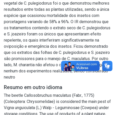
vegetal de C. pulegiodorus foi o que demonstrou melhores
resultados entre todas as plantas utilizadas, sendo a única
espécie que ocasionou mortalidade dos insetos com
porcetagens variando de 58% a 96%. O IR demonstrou que
os tratamentos contendo o extrato seco de C. pulegiodorus
e S. joazeiro foram os únicos que apresentaram efeito
repelente, os quais interferiram significativamente na
oviposição e emergência dos insetos. Ficou demonstrado
que os extratos das folhas de C. pulegiodorus e S. joazeiro
são promissores para o manejo de C. maculatus. Por outro
lado, M. charantia não afetou o comportamento da praga em
nenhum dos experimentos realizados, sendo considerado
neutro
Resumo em outro idioma
The beetle Callosobruchus maculatus (Fabr., 1775)
(Coleoptera: Chrysomelidae) is considered the main pest of
Vigna unguiculata (L.) Walp - Leguminosae (Cowpea) under
storage conditions. The use of products of a plant nature,