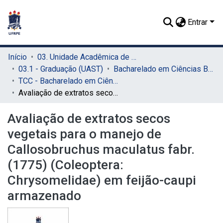
Entrar
Início
03. Unidade Acadêmica de Serra Talhada (UAST)
03.1 - Graduação (UAST)
Bacharelado em Ciências Biológicas (UAST)
TCC - Bacharelado em Ciências Biológicas (UAST)
Avaliação de extratos secos vegetais para o manejo de Callosobruchus maculatus fabr. (1775) (Coleoptera: Chrysomelidae) em feijão-caupi armazenado
Avaliação de extratos secos
vegetais para o manejo de
Callosobruchus maculatus fabr.
(1775) (Coleoptera:
Chrysomelidae) em feijão-caupi
armazenado