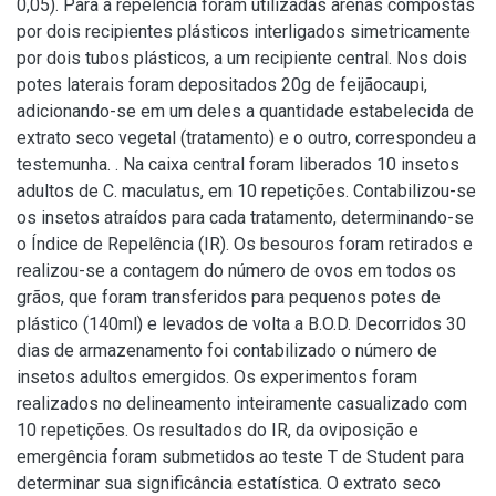
0,05). Para a repelência foram utilizadas arenas compostas
por dois recipientes plásticos interligados simetricamente
por dois tubos plásticos, a um recipiente central. Nos dois
potes laterais foram depositados 20g de feijãocaupi,
adicionando-se em um deles a quantidade estabelecida de
extrato seco vegetal (tratamento) e o outro, correspondeu a
testemunha. . Na caixa central foram liberados 10 insetos
adultos de C. maculatus, em 10 repetições. Contabilizou-se
os insetos atraídos para cada tratamento, determinando-se
o Índice de Repelência (IR). Os besouros foram retirados e
realizou-se a contagem do número de ovos em todos os
grãos, que foram transferidos para pequenos potes de
plástico (140ml) e levados de volta a B.O.D. Decorridos 30
dias de armazenamento foi contabilizado o número de
insetos adultos emergidos. Os experimentos foram
realizados no delineamento inteiramente casualizado com
10 repetições. Os resultados do IR, da oviposição e
emergência foram submetidos ao teste T de Student para
determinar sua significância estatística. O extrato seco