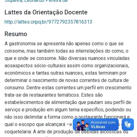
Siqueira, Leonardo Pereira de
Lattes da Orientação Docente
http://lattes.cnpq.br/9772792357816313
Resumo
A gastronomia se apresenta não apenas como o que se
consome, mas também todas as interrelações do como, o
que e onde se consome. Não diversas nuances vinculadas
aosaspectos sócio-culturais assim como organizacionais,
econômicos e tantas outras nuances, estas terminam por
determinar o nascimento de novas correntes de cultura de
consumo. Dentre estas correntes um perfil em crescimento
trata-se de restaurantes temáticos. Estes são
estabelecimentos de alimentação que pautam seu perfil de
serviço e produção em algum tema específico, podendo ou
não isso delimitar a forma como o restaurante funcionará e
qual o escopo que alcançará –e bares especializados em
coquetelaria: A arte de produção de bebidas alcoólicas ou