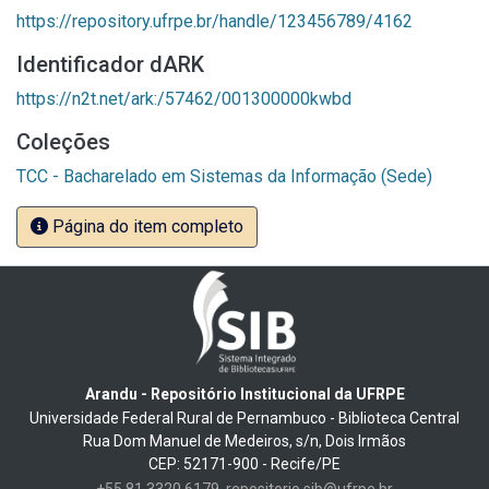
https://repository.ufrpe.br/handle/123456789/4162
Identificador dARK
https://n2t.net/ark:/57462/001300000kwbd
Coleções
TCC - Bacharelado em Sistemas da Informação (Sede)
Página do item completo
Arandu - Repositório Institucional da UFRPE
Universidade Federal Rural de Pernambuco - Biblioteca Central
Rua Dom Manuel de Medeiros, s/n, Dois Irmãos
CEP: 52171-900 - Recife/PE
+55 81 3320 6179
repositorio.sib@ufrpe.br