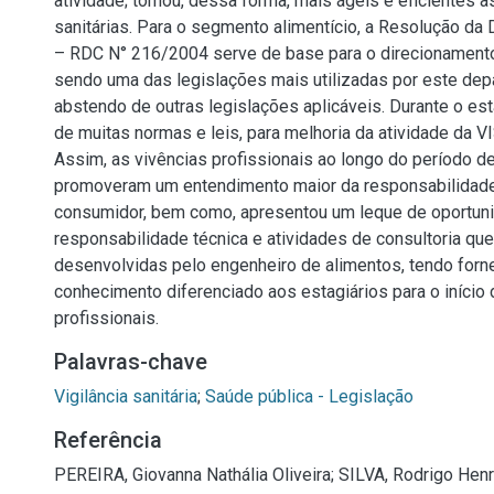
atividade; tornou, dessa forma, mais ágeis e eficientes 
sanitárias. Para o segmento alimentício, a Resolução da 
– RDC N° 216/2004 serve de base para o direcionament
sendo uma das legislações mais utilizadas por este dep
abstendo de outras legislações aplicáveis. Durante o es
de muitas normas e leis, para melhoria da atividade da V
Assim, as vivências profissionais ao longo do período d
promoveram um entendimento maior da responsabilidad
consumidor, bem como, apresentou um leque de oportun
responsabilidade técnica e atividades de consultoria q
desenvolvidas pelo engenheiro de alimentos, tendo forn
conhecimento diferenciado aos estagiários para o início 
profissionais.
Palavras-chave
Vigilância sanitária
;
Saúde pública - Legislação
Referência
PEREIRA, Giovanna Nathália Oliveira; SILVA, Rodrigo Henri