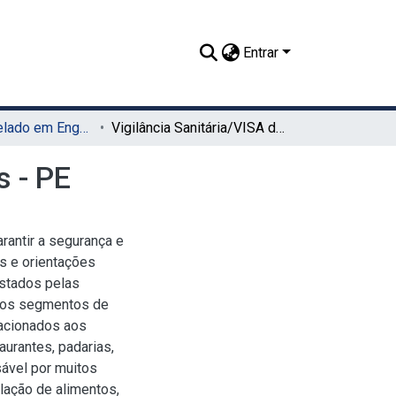
Entrar
TCC - Bacharelado em Engenharia de Alimentos (UAG)
Vigilância Sanitária/VISA do Município de Garanhuns - PE
s - PE
arantir a segurança e
s e orientações
estados pelas
rsos segmentos de
lacionados aos
aurantes, padarias,
sável por muitos
lação de alimentos,