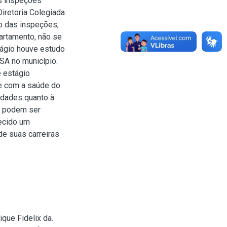
as inspeções
Diretoria Colegiada
o das inspeções,
artamento, não se
tágio houve estudo
ISA no município.
e estágio
e com a saúde do
idades quanto à
ue podem ser
ecido um
de suas carreiras
que Fidelix da.