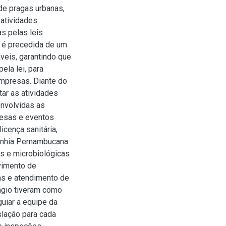
 de pragas urbanas,
 atividades
s pelas leis
o é precedida de um
veis, garantindo que
ela lei, para
empresas. Diante do
tar as atividades
envolvidas as
resas e eventos
cença sanitária,
anhia Pernambucana
s e microbiológicas
lvimento de
as e atendimento de
ágio tiveram como
guiar a equipe da
slação para cada