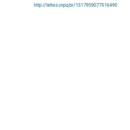
http://lattes.cnpq.br/1517959077516490