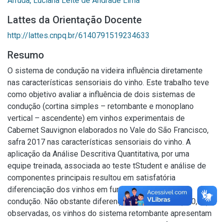
Arruda, Luciana Leite de Andrade Lima
Lattes da Orientação Docente
http://lattes.cnpq.br/6140791519234633
Resumo
O sistema de condução na videira influência diretamente
nas características sensoriais do vinho. Este trabalho teve
como objetivo avaliar a influência de dois sistemas de
condução (cortina simples – retombante e monoplano
vertical – ascendente) em vinhos experimentais de
Cabernet Sauvignon elaborados no Vale do São Francisco,
safra 2017 nas características sensoriais do vinho. A
aplicação da Análise Descritiva Quantitativa, por uma
equipe treinada, associada ao teste tStudent e análise de
componentes principais resultou em satisfatória
diferenciação dos vinhos em função do sistema de
condução. Não obstante diferenças significativas (p<0,05)
observadas, os vinhos do sistema retombante apresentam