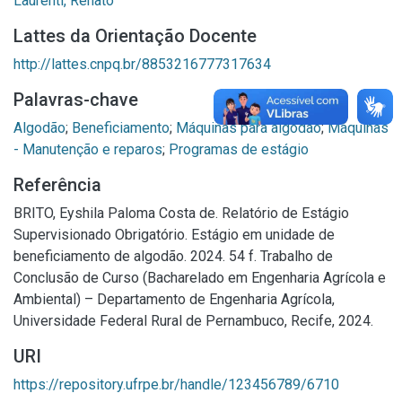
Laurenti, Renato
Lattes da Orientação Docente
http://lattes.cnpq.br/8853216777317634
Palavras-chave
Algodão
;
Beneficiamento
;
Máquinas para algodão
;
Máquinas
- Manutenção e reparos
;
Programas de estágio
Referência
BRITO, Eyshila Paloma Costa de. Relatório de Estágio
Supervisionado Obrigatório. Estágio em unidade de
beneficiamento de algodão. 2024. 54 f. Trabalho de
Conclusão de Curso (Bacharelado em Engenharia Agrícola e
Ambiental) – Departamento de Engenharia Agrícola,
Universidade Federal Rural de Pernambuco, Recife, 2024.
URI
https://repository.ufrpe.br/handle/123456789/6710