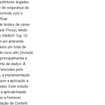
uiteturas legadas
se de segurança da
volvida com o
ficar
de testes de caixa-
ck Proxy), tendo
 no OWASP Top 10:
em um ambiente
elou um total de
e risco alto (Include
 principalmente a
ente de dados. A
ferecidas pelo
e, a implementação
por a aplicação a
adas. Este estudo
 a aplicabilidade
s e fornecer
tação de Content