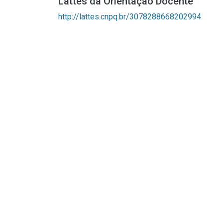
Lattes da Orientação Docente
http://lattes.cnpq.br/3078288668202994