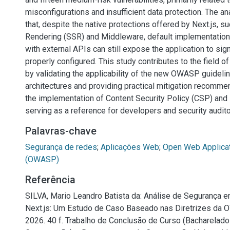
misconfigurations and insufficient data protection. The 
that, despite the native protections offered by Next.js, s
Rendering (SSR) and Middleware, default implementations
with external APIs can still expose the application to signi
properly configured. This study contributes to the field o
by validating the applicability of the new OWASP guideli
architectures and providing practical mitigation recomme
the implementation of Content Security Policy (CSP) and i
serving as a reference for developers and security audito
Palavras-chave
Segurança de redes
;
Aplicações Web
;
Open Web Applicat
(OWASP)
Referência
SILVA, Mario Leandro Batista da: Análise de Segurança 
Next.js: Um Estudo de Caso Baseado nas Diretrizes da
2026. 40 f. Trabalho de Conclusão de Curso (Bacharelado