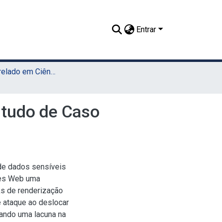
Entrar
TCC - Bacharelado em Ciência da Computação (Sede)
studo de Caso
 de dados sensíveis
ões Web uma
ks de renderização
e ataque ao deslocar
iando uma lacuna na