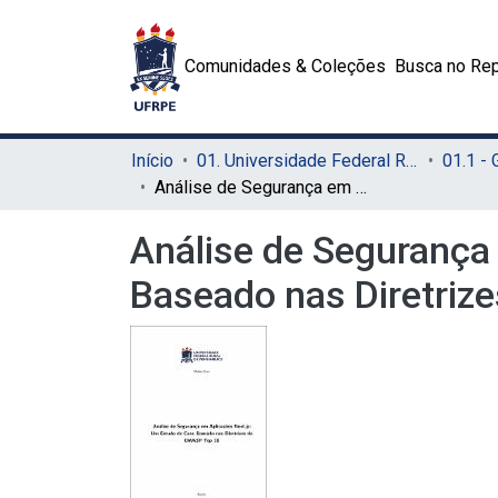
Comunidades & Coleções
Busca no Rep
Início
01. Universidade Federal Rural de Pernambuco - UFRPE (Sede)
01.1 -
Análise de Segurança em Aplicações Next.js: Um Estudo de Caso Baseado nas Diretrizes da OWASP Top 10
Análise de Segurança
Baseado nas Diretriz