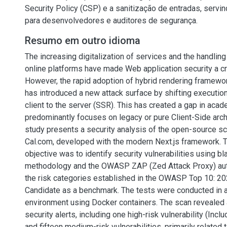
Security Policy (CSP) e a sanitização de entradas, servi
para desenvolvedores e auditores de segurança.
Resumo em outro idioma
The increasing digitalization of services and the handling
online platforms have made Web application security a crit
However, the rapid adoption of hybrid rendering framewor
has introduced a new attack surface by shifting execution
client to the server (SSR). This has created a gap in acade
predominantly focuses on legacy or pure Client-Side arch
study presents a security analysis of the open-source s
Cal.com, developed with the modern Next.js framework. 
objective was to identify security vulnerabilities using b
methodology and the OWASP ZAP (Zed Attack Proxy) aut
the risk categories established in the OWASP Top 10: 2
Candidate as a benchmark. The tests were conducted in a
environment using Docker containers. The scan revealed a
security alerts, including one high-risk vulnerability (Inc
and fifteen medium-risk vulnerabilities, primarily related 