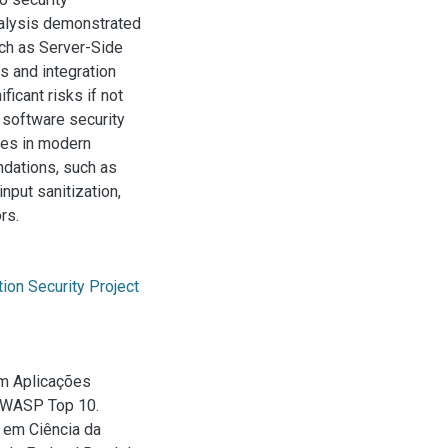
analysis demonstrated
uch as Server-Side
 and integration
ficant risks if not
f software security
nes in modern
ndations, such as
nput sanitization,
rs.
ion Security Project
em Aplicações
 OWASP Top 10.
 em Ciência da