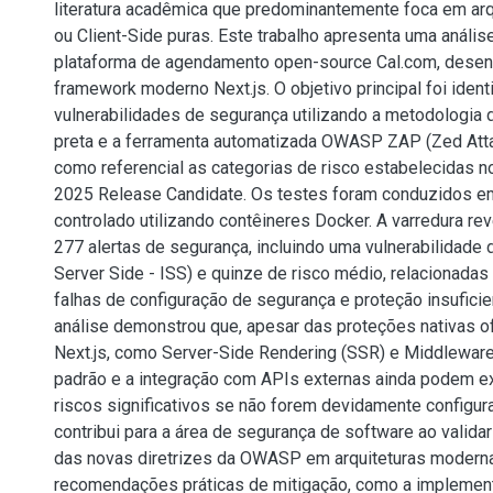
literatura acadêmica que predominantemente foca em arq
ou Client-Side puras. Este trabalho apresenta uma análi
plataforma de agendamento open-source Cal.com, desen
framework moderno Next.js. O objetivo principal foi identi
vulnerabilidades de segurança utilizando a metodologia 
preta e a ferramenta automatizada OWASP ZAP (Zed Atta
como referencial as categorias de risco estabelecidas
2025 Release Candidate. Os testes foram conduzidos 
controlado utilizando contêineres Docker. A varredura rev
277 alertas de segurança, incluindo uma vulnerabilidade d
Server Side - ISS) e quinze de risco médio, relacionadas
falhas de configuração de segurança e proteção insufici
análise demonstrou que, apesar das proteções nativas o
Next.js, como Server-Side Rendering (SSR) e Middlewar
padrão e a integração com APIs externas ainda podem ex
riscos significativos se não forem devidamente configur
contribui para a área de segurança de software ao validar
das novas diretrizes da OWASP em arquiteturas moderna
recomendações práticas de mitigação, como a implemen