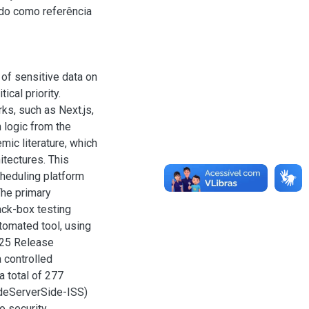
ndo como referência
 of sensitive data on
ical priority.
ks, such as Next.js,
 logic from the
mic literature, which
itectures. This
cheduling platform
The primary
lack-box testing
omated tool, using
025 Release
 controlled
 total of 277
ludeServerSide-ISS)
to security