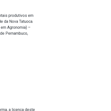
ntais produtivos em
de da Nova Tatuoca.
o em Agronomia) –
l de Pernambuco,
rma, a licença deste