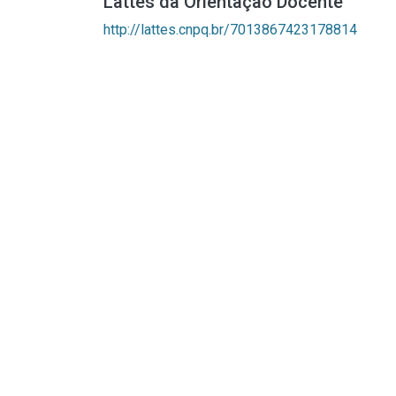
Lattes da Orientação Docente
http://lattes.cnpq.br/7013867423178814