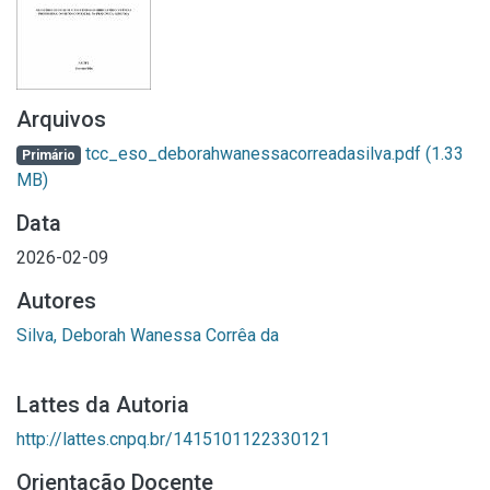
Arquivos
tcc_eso_deborahwanessacorreadasilva.pdf
(1.33
Primário
MB)
Data
2026-02-09
Autores
Silva, Deborah Wanessa Corrêa da
Lattes da Autoria
http://lattes.cnpq.br/1415101122330121
Orientação Docente