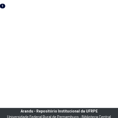
1
Arandu - Repositório Institucional da UFRPE
Universidade Federal Rural de Pernambuco - Biblioteca Central