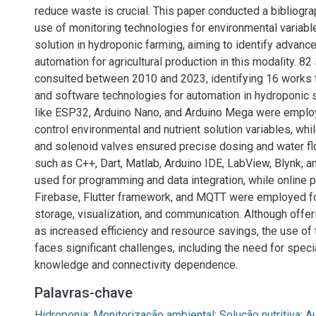
reduce waste is crucial. This paper conducted a bibliogra
use of monitoring technologies for environmental variable
solution in hydroponic farming, aiming to identify advan
automation for agricultural production in this modality. 8
consulted between 2010 and 2023, identifying 16 works 
and software technologies for automation in hydroponic 
like ESP32, Arduino Nano, and Arduino Mega were emplo
control environmental and nutrient solution variables, whi
and solenoid valves ensured precise dosing and water fl
such as C++, Dart, Matlab, Arduino IDE, LabView, Blynk,
used for programming and data integration, while online p
Firebase, Flutter framework, and MQTT were employed fo
storage, visualization, and communication. Although offe
as increased efficiency and resource savings, the use of
faces significant challenges, including the need for speci
knowledge and connectivity dependence.
Palavras-chave
Hidroponia
;
Monitorização ambiental
;
Solução nutritiva
;
A