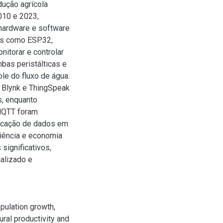
dução agrícola
010 e 2023,
 hardware e software
es como ESP32,
itorar e controlar
mbas peristálticas e
le do fluxo de água.
, Blynk e ThingSpeak
s, enquanto
 MQTT foram
icação de dados em
iência e economia
significativos,
alizado e
opulation growth,
ural productivity and