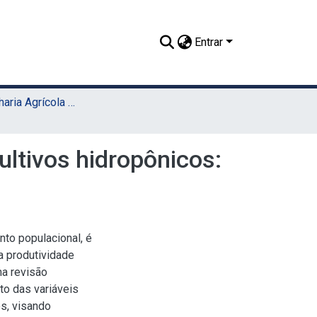
Entrar
TCC - Engenharia Agrícola e Ambiental (Sede)
ltivos hidropônicos:
to populacional, é
a produtividade
ma revisão
to das variáveis
os, visando