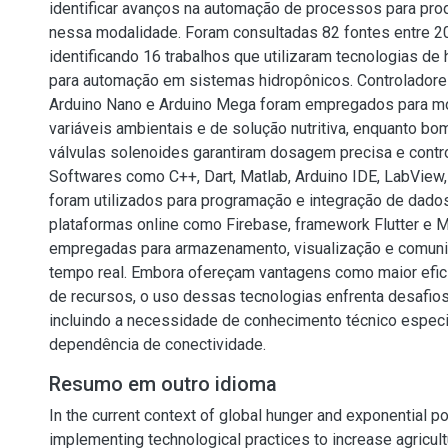
identificar avanços na automação de processos para pro
nessa modalidade. Foram consultadas 82 fontes entre 2
identificando 16 trabalhos que utilizaram tecnologias de
para automação em sistemas hidropônicos. Controlador
Arduino Nano e Arduino Mega foram empregados para mon
variáveis ambientais e de solução nutritiva, enquanto bo
válvulas solenoides garantiram dosagem precisa e contro
Softwares como C++, Dart, Matlab, Arduino IDE, LabView
foram utilizados para programação e integração de dado
plataformas online como Firebase, framework Flutter e
empregadas para armazenamento, visualização e comun
tempo real. Embora ofereçam vantagens como maior efic
de recursos, o uso dessas tecnologias enfrenta desafios 
incluindo a necessidade de conhecimento técnico especi
dependência de conectividade.
Resumo em outro idioma
In the current context of global hunger and exponential p
implementing technological practices to increase agricult