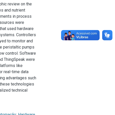
phic review on the
s and nutrient
cements in process
2 sources were
that used hardware
systems. Controllers
yed to monitor and
le peristaltic pumps
ow control. Software
 and ThingSpeak were
latforms like
r real-time data
ring advantages such
 these technologies
alized technical
utomação
;
Hardware