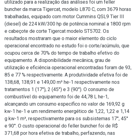
utilizado para a realização das análises foi um feller
buncher da marca Tigercat, modelo L870 C, com 3679 horas
trabalhadas, equipado com motor Cummins QSL9 Tier III
(diesel) de 224 kW/300 hp de potência nominal a 1800 rpm
e cabeçote de corte Tigercat modelo ST5702. Os
resultados mostraram que o maior elemento do ciclo
operacional encontrado no estudo foi o corte/acúmulo, que
ocupou cerca de 70% do tempo de trabalho efetivo do
equipamento. A disponibilidade mecânica, grau de
utilização e eficiência operacional encontradas foram de 93,
85 e 77 % respectivamente. A produtividade efetiva foi de
138,68, 138,91 e 149,00 m³ he-1 respectivamente nos
tratamentos 1 (17°), 2 (45°) e 3 (90°). O consumo de
combustível do equipamento foi de 44,78 L he-1,
alcançando um consumo específico no valor de 169,92 g
kw-1 he-1 e um rendimento energético de 1,22, 1,22 e 1,14
g kw-1 m³, respectivamente para os subsistemas 17°, 45°
e 90°. O custo operacional do feller buncher foi de R$
371,68 por hora efetiva de trabalho, perfazendo, nas