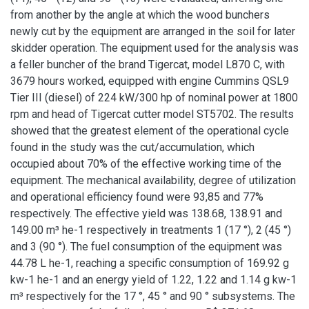
from another by the angle at which the wood bunchers
newly cut by the equipment are arranged in the soil for later
skidder operation. The equipment used for the analysis was
a feller buncher of the brand Tigercat, model L870 C, with
3679 hours worked, equipped with engine Cummins QSL9
Tier III (diesel) of 224 kW/300 hp of nominal power at 1800
rpm and head of Tigercat cutter model ST5702. The results
showed that the greatest element of the operational cycle
found in the study was the cut/accumulation, which
occupied about 70% of the effective working time of the
equipment. The mechanical availability, degree of utilization
and operational efficiency found were 93,85 and 77%
respectively. The effective yield was 138.68, 138.91 and
149.00 m³ he-1 respectively in treatments 1 (17 °), 2 (45 °)
and 3 (90 °). The fuel consumption of the equipment was
44.78 L he-1, reaching a specific consumption of 169.92 g
kw-1 he-1 and an energy yield of 1.22, 1.22 and 1.14 g kw-1
m³ respectively for the 17 °, 45 ° and 90 ° subsystems. The