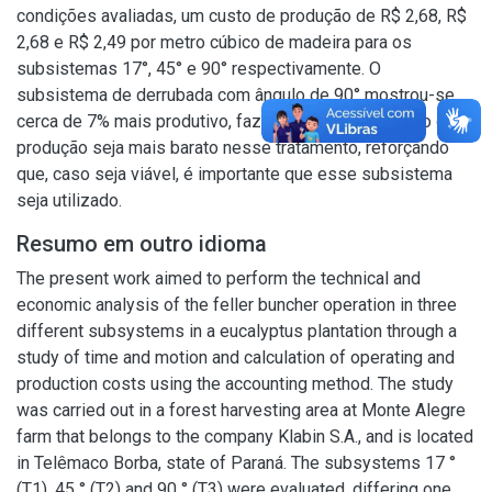
condições avaliadas, um custo de produção de R$ 2,68, R$
2,68 e R$ 2,49 por metro cúbico de madeira para os
subsistemas 17°, 45° e 90° respectivamente. O
subsistema de derrubada com ângulo de 90° mostrou-se
cerca de 7% mais produtivo, fazendo com que o custo de
produção seja mais barato nesse tratamento, reforçando
que, caso seja viável, é importante que esse subsistema
seja utilizado.
Resumo em outro idioma
The present work aimed to perform the technical and
economic analysis of the feller buncher operation in three
different subsystems in a eucalyptus plantation through a
study of time and motion and calculation of operating and
production costs using the accounting method. The study
was carried out in a forest harvesting area at Monte Alegre
farm that belongs to the company Klabin S.A., and is located
in Telêmaco Borba, state of Paraná. The subsystems 17 °
(T1), 45 ° (T2) and 90 ° (T3) were evaluated, differing one