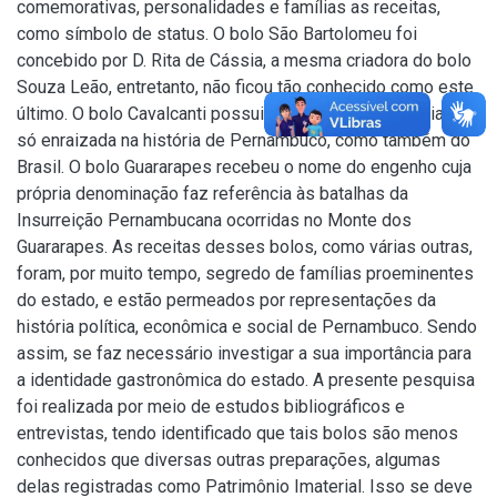
comemorativas, personalidades e famílias as receitas,
como símbolo de status. O bolo São Bartolomeu foi
concebido por D. Rita de Cássia, a mesma criadora do bolo
Souza Leão, entretanto, não ficou tão conhecido como este
último. O bolo Cavalcanti possui o nome de uma família não
só enraizada na história de Pernambuco, como também do
Brasil. O bolo Guararapes recebeu o nome do engenho cuja
própria denominação faz referência às batalhas da
Insurreição Pernambucana ocorridas no Monte dos
Guararapes. As receitas desses bolos, como várias outras,
foram, por muito tempo, segredo de famílias proeminentes
do estado, e estão permeados por representações da
história política, econômica e social de Pernambuco. Sendo
assim, se faz necessário investigar a sua importância para
a identidade gastronômica do estado. A presente pesquisa
foi realizada por meio de estudos bibliográficos e
entrevistas, tendo identificado que tais bolos são menos
conhecidos que diversas outras preparações, algumas
delas registradas como Patrimônio Imaterial. Isso se deve