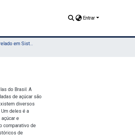
Entrar
TCC - Bacharelado em Sistemas da Informação (Sede)
as do Brasil. A
eladas de açúcar são
existem diversos
 Um deles é a
 açúcar e
do comparativo de
stóricos de