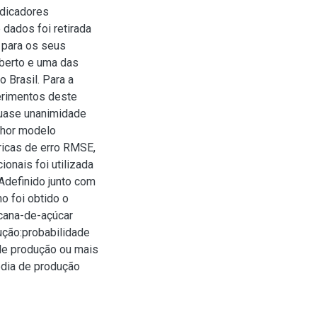
ndicadores
 dados foi retirada
 para os seus
aberto e uma das
 Brasil. Para a
perimentos deste
quase unanimidade
lhor modelo
ricas de erro RMSE,
onais foi utilizada
Adefinido junto com
o foi obtido o
cana-de-açúcar
ução:probabilidade
de produção ou mais
édia de produção