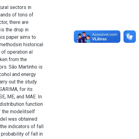
ural sectors in
sands of tons of
tor, there are
is the drop in
his paper aims to
methodsin historical
 of operation al
aken from the
ors. São Martinho is
lcohol and energy
rry out the study.
SARIMA, for its
MSE, ME, and MAE. In
distribution function
 the modelitself
odel was obtained
he indicators of fall
probability of fall in