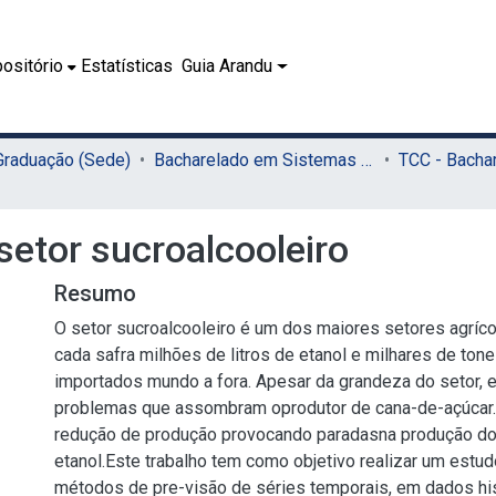
ositório
Estatísticas
Guia Arandu
 Graduação (Sede)
Bacharelado em Sistemas de Informação (Sede)
setor sucroalcooleiro
Resumo
O setor sucroalcooleiro é um dos maiores setores agrícol
cada safra milhões de litros de etanol e milhares de ton
importados mundo a fora. Apesar da grandeza do setor, 
problemas que assombram oprodutor de cana-de-açúcar.
redução de produção provocando paradasna produção do
etanol.Este trabalho tem como objetivo realizar um estu
métodos de pre-visão de séries temporais, em dados hi