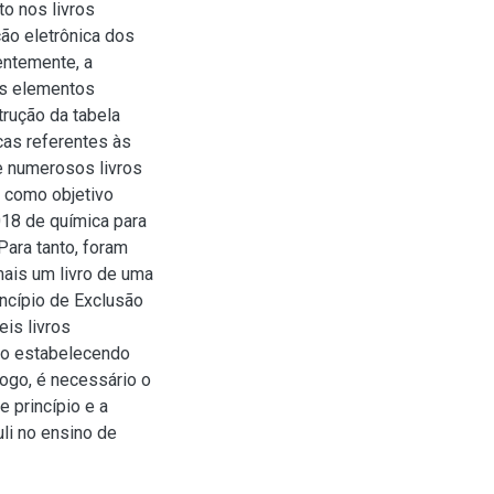
o nos livros
ção eletrônica dos
entemente, a
os elementos
rução da tabela
cas referentes às
e numerosos livros
e como objetivo
018 de química para
Para tanto, foram
ais um livro de uma
incípio de Exclusão
is livros
não estabelecendo
Logo, é necessário o
 princípio e a
li no ensino de