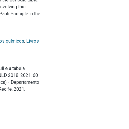
nvolving this
auli Principle in the
tos químicos
;
Livros
li e a tabela
PNLD 2018. 2021. 60
ica) - Departamento
ecife, 2021.