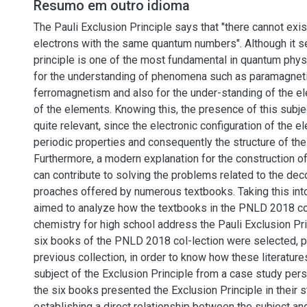
Resumo em outro idioma
The Pauli Exclusion Principle says that "there cannot exis
electrons with the same quantum numbers". Although it s
principle is one of the most fundamental in quantum physi
for the understanding of phenomena such as paramagne
ferromagnetism and also for the under-standing of the ele
of the elements. Knowing this, the presence of this subje
quite relevant, since the electronic configuration of the 
periodic properties and consequently the structure of the 
Furthermore, a modern explanation for the construction of
can contribute to solving the problems related to the dec
proaches offered by numerous textbooks. Taking this int
aimed to analyze how the textbooks in the PNLD 2018 co
chemistry for high school address the Pauli Exclusion Prin
six books of the PNLD 2018 col-lection were selected, 
previous collection, in order to know how these literatur
subject of the Exclusion Principle from a case study pers
the six books presented the Exclusion Principle in their st
establishing a direct relationship between the subject and