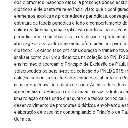
dos elementos. Sabendo disso, a presença desse assunt
didáticos é de bastante relevância, visto que a configura
elementos explica as propriedades periódicas, consequ
estrutura da tabela periódica e todo o comportamento d
químicos. Ademais, uma explicação moderna para a const
periódica pode contribuir para a resolução de problemáti
abordagens descontextualizadas oferecidas por parte d
didáticos. Levando isso em consideração o trabalho tev
analisar como os livros didáticos na coleção do PNLD 2
ensino médio abordam o Princípio de Exclusão de Pauli. 
selecionados os seis livros da coleção do PNLD 2018, m
coleção anterior, a fim de saber como eles abordam o Pr
numa perspectiva de estudo de caso. Apenas dois dos se
apresentaram o Princípio de Exclusão na sua estrutura 
uma relação direta entre o assunto e a tabela periódica. 
desenvolvimento de propostas didáticas envolvendo este
elaboração de trabalhos contemplando o Princípio de Pau
Química.