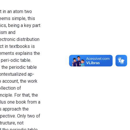
t in an atom two
eems simple, this
cs, being a key part
tism and
ctronic distribution
ct in textbooks is
elements explains the
peri-odic table.
 the periodic table
ontextualized ap-
o account, the work
llection of
ciple. For that, the
plus one book from a
es approach the
pective. Only two of
ructure, not
 the periodic table.