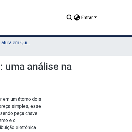
Entrar
TCC - Licenciatura em Química (Sede)
a: uma análise na
tir em um átomo dois
areça simples, esse
, sendo peça chave
smo e o
buição eletrônica