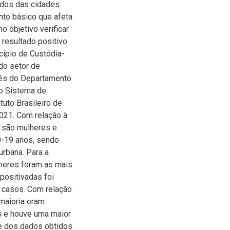
ados das cidades
nto básico que afeta
o objetivo verificar
 resultado positivo
cípio de Custódia-
do setor de
avés do Departamento
o Sistema de
uto Brasileiro de
2021. Com relação à
a são mulheres e
0-19 anos, sendo
urbana. Para a
heres foram as mais
positivadas foi
e casos. Com relação
maioria eram
os e houve uma maior
de dos dados obtidos