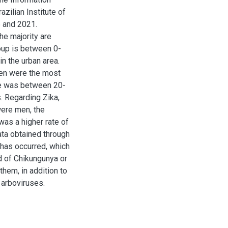
zilian Institute of
5 and 2021.
e majority are
oup is between 0-
in the urban area.
en were the most
le was between 20-
. Regarding Zika,
were men, the
as a higher rate of
data obtained through
 has occurred, which
 of Chikungunya or
them, in addition to
e arboviruses.