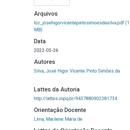
Arquivos
tcc_josehigorvicentepintosimoesdasilva.pdf
(1
MB)
Data
2022-05-26
Autores
Silva, José Higor Vicente Pinto Simões da
Lattes da Autoria
http://lattes.cnpq.br/9437880902381734
Orientação Docente
Lima, Marilene Maria de