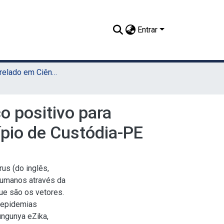
Entrar
TCC - Bacharelado em Ciências Biológicas (UAST)
o positivo para
ípio de Custódia-PE
us (do inglês,
 humanos através da
ue são os vetores.
e epidemias
ungunya eZika,