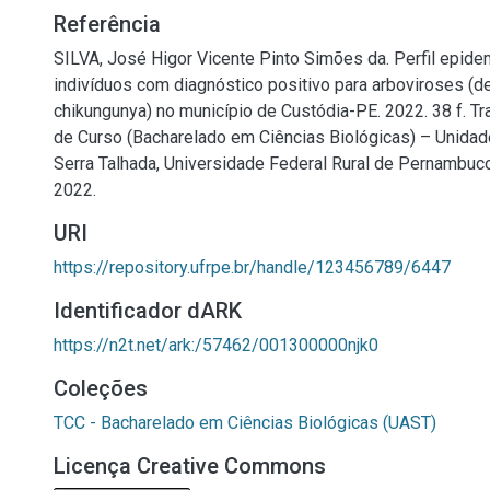
Referência
SILVA, José Higor Vicente Pinto Simões da. Perfil epide
indivíduos com diagnóstico positivo para arboviroses (d
chikungunya) no município de Custódia-PE. 2022. 38 f. T
de Curso (Bacharelado em Ciências Biológicas) – Unida
Serra Talhada, Universidade Federal Rural de Pernambuco
2022.
URI
https://repository.ufrpe.br/handle/123456789/6447
Identificador dARK
https://n2t.net/ark:/57462/001300000njk0
Coleções
TCC - Bacharelado em Ciências Biológicas (UAST)
Licença Creative Commons