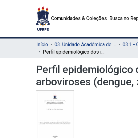
Comunidades & Coleções
Busca no Rep
Início
03. Unidade Acadêmica de Serra Talhada (UAST)
03.1 -
Perfil epidemiológico dos indivíduos com diagnóstico positivo para arboviroses (dengue, zika e chikungunya) no município de Custódia-PE
Perfil epidemiológico
arboviroses (dengue, 