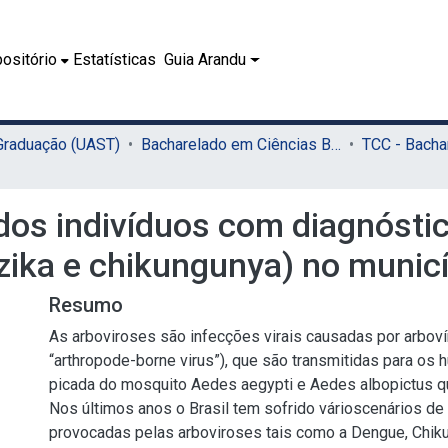
ositório
Estatísticas
Guia Arandu
 Graduação (UAST)
Bacharelado em Ciências Biológicas (UAST)
 dos indivíduos com diagnóstic
zika e chikungunya) no munic
Resumo
As arboviroses são infecções virais causadas por arbovír
“arthropode-borne virus”), que são transmitidas para os
picada do mosquito Aedes aegypti e Aedes albopictus q
Nos últimos anos o Brasil tem sofrido várioscenários d
provocadas pelas arboviroses tais como a Dengue, Chik