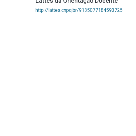
Lattes da Orientação Docente
http://lattes.cnpq.br/9135077184593725