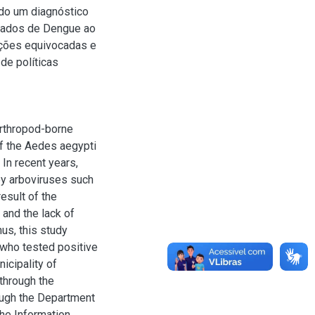
ido um diagnóstico
icados de Dengue ao
ações equivocadas e
de políticas
arthropod-borne
of the Aedes aegypti
In recent years,
by arboviruses such
esult of the
 and the lack of
hus, this study
s who tested positive
icipality of
through the
ough the Department
the Information