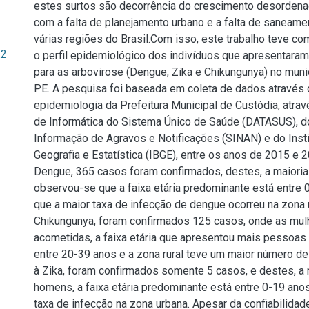
estes surtos são decorrência do crescimento desorden
com a falta de planejamento urbano e a falta de saneame
várias regiões do Brasil.Com isso, este trabalho teve com
.2
o perfil epidemiológico dos indivíduos que apresentaram
para as arbovirose (Dengue, Zika e Chikungunya) no muni
PE. A pesquisa foi baseada em coleta de dados através 
epidemiologia da Prefeitura Municipal de Custódia, atr
de Informática do Sistema Único de Saúde (DATASUS), d
Informação de Agravos e Notificações (SINAN) e do Instit
Geografia e Estatística (IBGE), entre os anos de 2015 e 
Dengue, 365 casos foram confirmados, destes, a maiori
observou-se que a faixa etária predominante está entre 
que a maior taxa de infecção de dengue ocorreu na zona 
Chikungunya, foram confirmados 125 casos, onde as mul
acometidas, a faixa etária que apresentou mais pessoas 
entre 20-39 anos e a zona rural teve um maior número d
à Zika, foram confirmados somente 5 casos, e destes, a 
homens, a faixa etária predominante está entre 0-19 an
taxa de infecção na zona urbana. Apesar da confiabilida