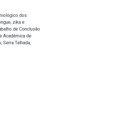
miológico dos
engue, zika e
rabalho de Conclusão
de Acadêmica de
, Serra Talhada,