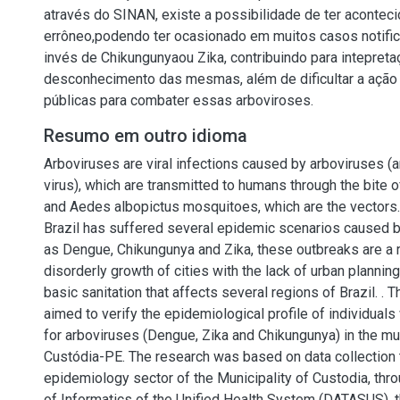
através do SINAN, existe a possibilidade de ter acontec
errôneo,podendo ter ocasionado em muitos casos notif
invés de Chikungunyaou Zika, contribuindo para intepret
desconhecimento das mesmas, além de dificultar a ação 
públicas para combater essas arboviroses.
Resumo em outro idioma
Arboviruses are viral infections caused by arboviruses (
virus), which are transmitted to humans through the bite 
and Aedes albopictus mosquitoes, which are the vectors. 
Brazil has suffered several epidemic scenarios caused 
as Dengue, Chikungunya and Zika, these outbreaks are a r
disorderly growth of cities with the lack of urban planning
basic sanitation that affects several regions of Brazil. . T
aimed to verify the epidemiological profile of individual
for arboviruses (Dengue, Zika and Chikungunya) in the mun
Custódia-PE. The research was based on data collection 
epidemiology sector of the Municipality of Custodia, thr
of Informatics of the Unified Health System (DATASUS), 