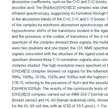
absorption coefficients, such as the C=O and C=C bonds
ascorbic acid. The [Ru(Asc)(OH2)4]Cl2 complex was char
infrared spectroscopy, suggesting its formation through 
in the absorption bands of the C=O, C=C and C-O bonds. T
of the complex by electronic absorption spectroscopy 
hypsochromic shifts of the transitions located in the lig
and the presence, in the visible, of transitions of the d
spectrum of the complex showed three signals, the multip
were two doublets and one triplet, the 13C NMR spectr
signals consistent with the structure of the ligand use
spectrum showed three C-H correlation signals, also cons
complex studied. The high-resolution mass spectrum of 
(OH2)4]Cl2 complex showed six signals for the rutheniu
99Ru, 100Ru, 101Ru, 102Ru and 104Ru) with the highest r
278.75, referring to the presence of Ru3+ and the ascorb
[C6H9O6102Ru]+. The results of the cytotoxicity tests of
(OH2)4]Cl2 complex, carried out on RAW 264.7 (normal cel
(breast cancer) and HL-60 (human leukemia) cells, showed
for the HL-60 cell line, with an IC50 of 39.3 μmol.L-1. For 