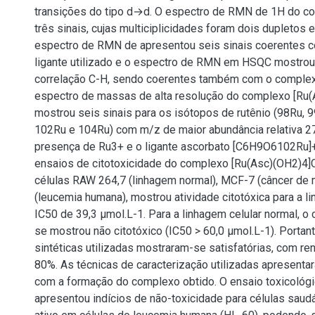
transições do tipo d→d. O espectro de RMN de 1H do c
três sinais, cujas multiciplicidades foram dois dupletos e
espectro de RMN de apresentou seis sinais coerentes c
ligante utilizado e o espectro de RMN em HSQC mostrou 
correlação C-H, sendo coerentes também com o comple
espectro de massas de alta resolução do complexo [Ru(
mostrou seis sinais para os isótopos de rutênio (98Ru, 
102Ru e 104Ru) com m/z de maior abundância relativa 27
presença de Ru3+ e o ligante ascorbato [C6H9O6102Ru]+
ensaios de citotoxicidade do complexo [Ru(Asc)(OH2)4]C
células RAW 264,7 (linhagem normal), MCF-7 (câncer de
(leucemia humana), mostrou atividade citotóxica para a 
IC50 de 39,3 μmol.L-1. Para a linhagem celular normal, o
se mostrou não citotóxico (IC50 > 60,0 μmol.L-1). Portant
sintéticas utilizadas mostraram-se satisfatórias, com r
80%. As técnicas de caracterização utilizadas apresenta
com a formação do complexo obtido. O ensaio toxicológic
apresentou indícios de não-toxicidade para células sau