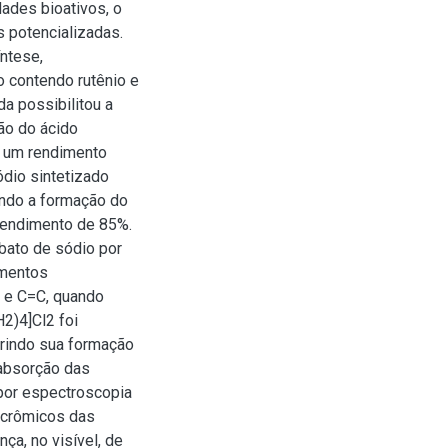
dades bioativos, o
 potencializadas.
íntese,
o contendo rutênio e
da possibilitou a
ão do ácido
o um rendimento
ódio sintetizado
endo a formação do
rendimento de 85%.
bato de sódio por
amentos
O e C=C, quando
2)4]Cl2 foi
erindo sua formação
absorção das
por espectroscopia
ocrômicos das
ça, no visível, de