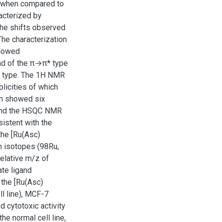
, when compared to
acterized by
the shifts observed
he characterization
showed
and of the π→π* type
→d type. The 1H NMR
licities of which
um showed six
d and the HSQC NMR
istent with the
the [Ru(Asc)
m isotopes (98Ru,
elative m/z of
ate ligand
 the [Ru(Asc)
l line), MCF-7
 cytotoxic activity
the normal cell line,