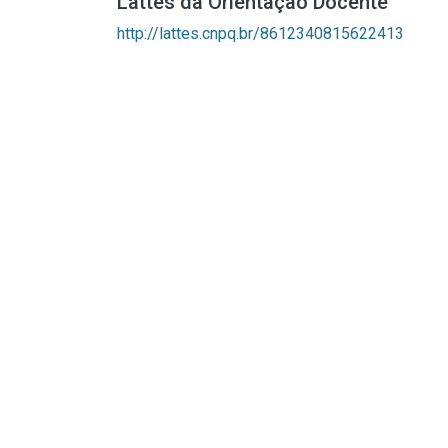
Lattes da Orientação Docente
http://lattes.cnpq.br/8612340815622413