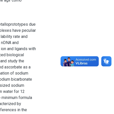
se agir como
talloprototypes due
mplexes have peculiar
lability rate and
ar nDNA and
 ion and ligands with
ced biological
 and study the
and ascorbate as a
mation of sodium
sodium bicarbonate
hesized sodium
n water for 12
he minimum formula
acterized by
fferences in the