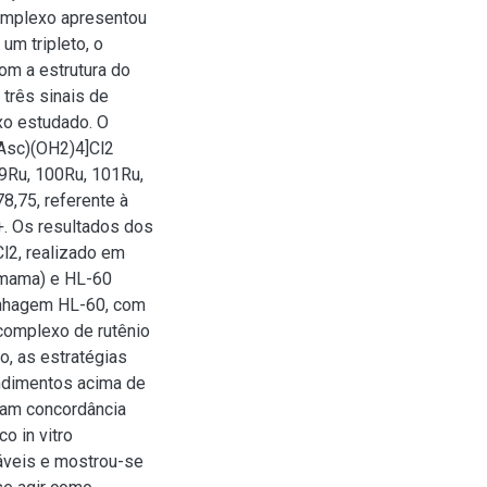
omplexo apresentou
 um tripleto, o
om a estrutura do
três sinais de
xo estudado. O
Asc)(OH2)4]Cl2
99Ru, 100Ru, 101Ru,
8,75, referente à
. Os resultados dos
l2, realizado em
 mama) e HL-60
linhagem HL-60, com
 complexo de rutênio
o, as estratégias
endimentos acima de
ram concordância
o in vitro
dáveis e mostrou-se