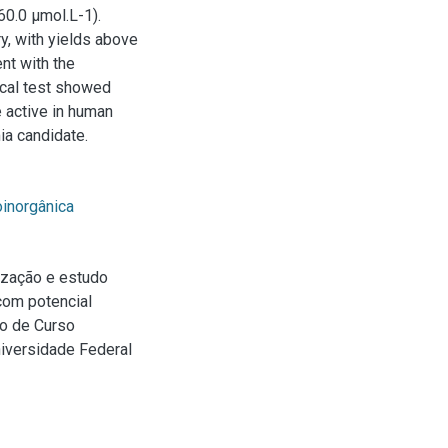
60.0 μmol.L-1).
y, with yields above
nt with the
ical test showed
e active in human
ia candidate.
oinorgânica
ização e estudo
com potencial
ão de Curso
niversidade Federal