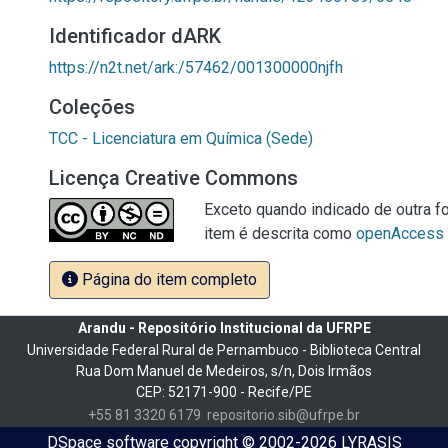
Identificador dARK
https://n2t.net/ark:/57462/001300000njfh
Coleções
TCC - Licenciatura em Química (Sede)
Licença Creative Commons
Exceto quando indicado de outra fo
item é descrita como
openAccess
Página do item completo
Arandu - Repositório Institucional da UFRPE
Universidade Federal Rural de Pernambuco - Biblioteca Central
Rua Dom Manuel de Medeiros, s/n, Dois Irmãos
CEP: 52171-900 - Recife/PE
+55 81 3320 6179
repositorio.sib@ufrpe.br
DSpace software
copyright © 2002-2026
LYRASIS