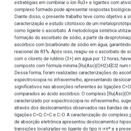
estratégias em combinar o íon Ru3+ e ligantes com ativi
complexo formado pode apresentar respostas biológicas
Diante disso, o presente trabalho teve como objetivo a s
caracterização e estudo citotóxico de um metaloprotótip
como ligante o ascorbato. A metodologia sintética utiliza
formação do ascorbato de sódio, a partir da desprotonaç
ascórbico com bicarbonato de sódio em água, garantind
reacional de 83%. Após isso, reagiu-se o ascorbato de s
com o cloreto de rutênio (3+) em água por 12 horas, hav
composto com fórmula mínima [Ru(Asc)(OH2)4]Cl2 num 
Dessa forma, foram realizadas caracterizações do ascor
espectroscopia no infravermelho, apresentando desloc
significativos nas absorções referentes às ligações C=
comparados ao ácido ascórbico. O complexo [Ru(Asc)(OH
caracterizado por espectroscopia no infravermelho, sug
através dos deslocamentos observados nas bandas de 
ligações C=O, C=C e C-O. A caracterização do complexo 
de absorção eletrônica apresentou deslocamentos hips
transições localizadas no ligante do tipo π→π* e a presen