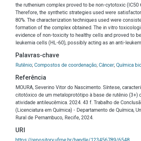
the ruthenium complex proved to be non-cytotoxic (IC50 
Therefore, the synthetic strategies used were satisfactor
80%. The characterization techniques used were consiste
formation of the complex obtained. The in vitro toxicolog
evidence of non-toxicity to healthy cells and proved to b
leukemia cells (HL-60), possibly acting as an anti-leukem
Palavras-chave
Rutênio
;
Compostos de coordenação
;
Câncer
;
Química bi
Referência
MOURA, Severino Vitor do Nascimento. Síntese, caracter
citotóxico de um metaloprotótipo à base de rutênio (3+) 
atividade antileucêmica. 2024. 43 f. Trabalho de Conclus
(Licenciatura em Química) - Departamento de Química, U
Rural de Pernambuco, Recife, 2024.
URI
https://repository.ufrpe.br/handle/123456789/6548