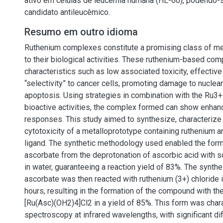
ativo em células de leucemia humana (HL-60), podendo-
candidato antileucêmico.
Resumo em outro idioma
Ruthenium complexes constitute a promising class of me
to their biological activities. These ruthenium-based co
characteristics such as low associated toxicity, effective 
“selectivity” to cancer cells, promoting damage to nucle
apoptosis. Using strategies in combination with the Ru3+
bioactive activities, the complex formed can show enhan
responses. This study aimed to synthesize, characterize
cytotoxicity of a metalloprototype containing ruthenium 
ligand. The synthetic methodology used enabled the for
ascorbate from the deprotonation of ascorbic acid with 
in water, guaranteeing a reaction yield of 83%. The synt
ascorbate was then reacted with ruthenium (3+) chloride i
hours, resulting in the formation of the compound with t
[Ru(Asc)(OH2)4]Cl2 in a yield of 85%. This form was char
spectroscopy at infrared wavelengths, with significant di