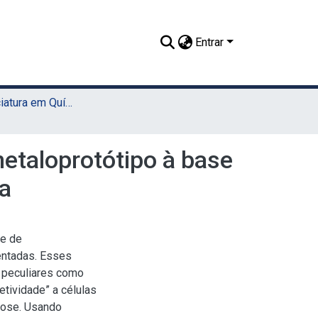
Entrar
TCC - Licenciatura em Química (Sede)
metaloprotótipo à base
ca
se de
entadas. Esses
 peculiares como
etividade” a células
tose. Usando