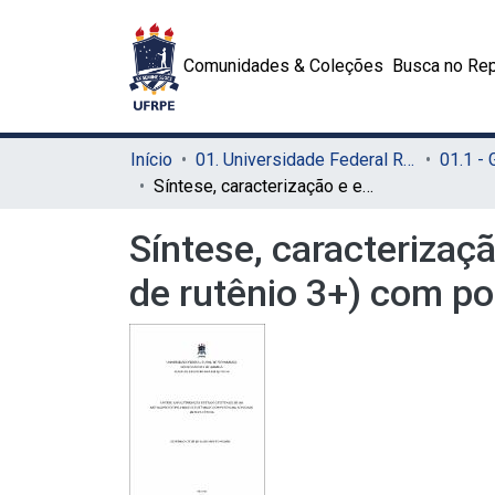
Comunidades & Coleções
Busca no Rep
Início
01. Universidade Federal Rural de Pernambuco - UFRPE (Sede)
01.1 -
Síntese, caracterização e estudo citotóxico de um metaloprotótipo à base de rutênio 3+) com potencial atividade antileucêmica
Síntese, caracterizaç
de rutênio 3+) com po