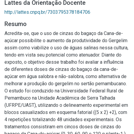
Lattes da Orientação Docente
http://lattes.cnpq.br/7303795378184706
Resumo
Acredita-se, que o uso de cinzas do bagaço da Cana-de-
açúcar possibilite o aumento da produtividade do Gergelim
assim como viabilize o uso de águas salinas nessa cultura,
tendo em vista seu potencial como atenuador. Diante do
exposto, o objetivo desse trabalho foi avaliar a influência
de diferentes doses de cinzas do bagaço da cana-de-
açúcar em água salobra e não-salobra, como alternativa de
melhorar a produção do gergelim no sertão pernambucano.
O estudo foi conduzido na Universidade Federal Rural de
Pernambuco na Unidade Acadêmica de Serra Talhada
(UFRPE/UAST), utilizando o delineamento experimental em
blocos casualizados em esquema fatorial ((5 x 2) +2), com
4 repetições totalizando 48 unidades experimentais. Os
tratamentos consistiram em cincos doses de cinzas do
bagaço da Cana-de-açúcar (0, 30, 60, 90 e 120 g planta-1 ),