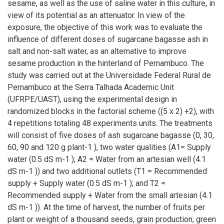
sesame, as well as the use of saline water in this culture, in
view of its potential as an attenuator. In view of the
exposure, the objective of this work was to evaluate the
influence of different doses of sugarcane bagasse ash in
salt and non-salt water, as an alternative to improve
sesame production in the hinterland of Pernambuco. The
study was carried out at the Universidade Federal Rural de
Pernambuco at the Serra Talhada Academic Unit
(UFRPE/UAST), using the experimental design in
randomized blocks in the factorial scheme ((5 x 2) +2), with
4 repetitions totaling 48 experiments units. The treatments
will consist of five doses of ash sugarcane bagasse (0, 30,
60, 90 and 120 g plant-1 ), two water qualities (A1= Supply
water (0.5 dS m-1 ); A2 = Water from an artesian well (4.1
dS m-1 )) and two additional outlets (T1 = Recommended
supply + Supply water (0.5 dS m-1 ); and T2 =
Recommended supply + Water from the small artesian (4.1
dS m-1 )). At the time of harvest, the number of fruits per
plant or weight of a thousand seeds, grain production, green