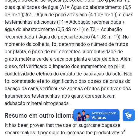
duas qualidades de água (A1= Água do abastecimento (0,5
dS m-1 ); A2 = Água de poço artesiano (4,1 dS m-1 )) e duas
testemunhas adicionais (T1 = Adubação recomendada +
água do abastecimento (0,5 dS m-1 ); e T2 = Adubação
recomendada + Água do poço artesiano (4,1 dS m-1 )). No
momento da colheita, foi determinado o número de frutos
por planta, o peso de mil sementes, a produtividade de
grãos, matéria verde e seca por planta e teor de óleo. Além
disso, foi verificado o impacto dos tratamentos no pH e
condutividade elétrica do extrato de saturação do solo. Não
foi constatado efeito significativo das doses de cinzas do
bagaço da cana, verificou-se apenas efeitos positivos dos
tratamentos testemunhas, nos quais, apresentavam
adubação mineral nitrogenada.
Resumo em outro idioma
It has been proven that the use of sugarcane bagasse
shears makes it possible to increase the productivity of