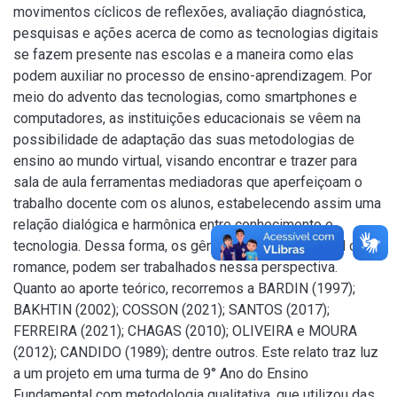
movimentos cíclicos de reflexões, avaliação diagnóstica,
pesquisas e ações acerca de como as tecnologias digitais
se fazem presente nas escolas e a maneira como elas
podem auxiliar no processo de ensino-aprendizagem. Por
meio do advento das tecnologias, como smartphones e
computadores, as instituições educacionais se vêem na
possibilidade de adaptação das suas metodologias de
ensino ao mundo virtual, visando encontrar e trazer para
sala de aula ferramentas mediadoras que aperfeiçoam o
trabalho docente com os alunos, estabelecendo assim uma
relação dialógica e harmônica entre conhecimento e
tecnologia. Dessa forma, os gêneros textuais, tal qual o
romance, podem ser trabalhados nessa perspectiva.
Quanto ao aporte teórico, recorremos a BARDIN (1997);
BAKHTIN (2002); COSSON (2021); SANTOS (2017);
FERREIRA (2021); CHAGAS (2010); OLIVEIRA e MOURA
(2012); CANDIDO (1989); dentre outros. Este relato traz luz
a um projeto em uma turma de 9° Ano do Ensino
Fundamental com metodologia qualitativa, que utilizou das