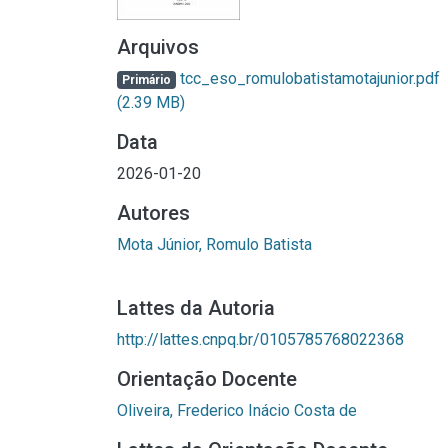
Arquivos
tcc_eso_romulobatistamotajunior.pdf
Primário
(2.39 MB)
Data
2026-01-20
Autores
Mota Júnior, Romulo Batista
Lattes da Autoria
http://lattes.cnpq.br/0105785768022368
Orientação Docente
Oliveira, Frederico Inácio Costa de