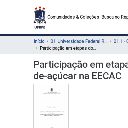
Comunidades & Coleções
Busca no Rep
Início
01. Universidade Federal Rural de Pernambuco - UFRPE (Sede)
01.1 -
Participação em etapas do programa de melhoramento genético da cana-de-açúcar na EECAC
Participação em etap
de-açúcar na EECAC