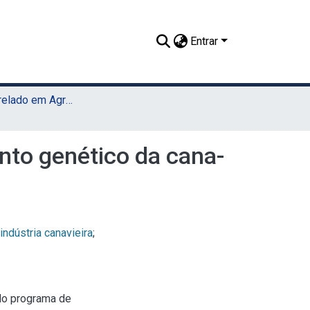
Entrar
TCC - Bacharelado em Agronomia (Sede)
to genético da cana-
indústria canavieira
;
do programa de