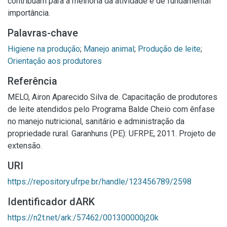
contribuam para a melhoria da atividade é de fundamental
importância.
Palavras-chave
Higiene na produção
;
Manejo animal
;
Produção de leite
;
Orientação aos produtores
Referência
MELO, Airon Aparecido Silva de. Capacitação de produtores
de leite atendidos pelo Programa Balde Cheio com ênfase
no manejo nutricional, sanitário e administração da
propriedade rural. Garanhuns (PE): UFRPE, 2011. Projeto de
extensão.
URI
https://repository.ufrpe.br/handle/123456789/2598
Identificador dARK
https://n2t.net/ark:/57462/001300000j20k