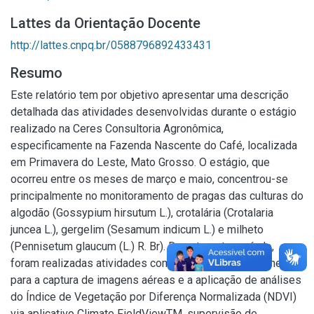
Lattes da Orientação Docente
http://lattes.cnpq.br/0588796892433431
Resumo
Este relatório tem por objetivo apresentar uma descrição
detalhada das atividades desenvolvidas durante o estágio
realizado na Ceres Consultoria Agronômica,
especificamente na Fazenda Nascente do Café, localizada
em Primavera do Leste, Mato Grosso. O estágio, que
ocorreu entre os meses de março e maio, concentrou-se
principalmente no monitoramento de pragas das culturas do
algodão (Gossypium hirsutum L.), crotalária (Crotalaria
juncea L.), gergelim (Sesamum indicum L.) e milheto
(Pennisetum glaucum (L.) R. Br). Durante este período,
foram realizadas atividades como a utilização de drones
para a captura de imagens aéreas e a aplicação de análises
do Índice de Vegetação por Diferença Normalizada (NDVI)
via aplicativo Climate FieldViewTM, supervisão de