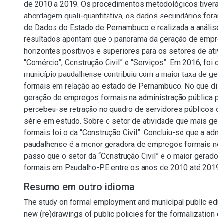
de 2010 a 2019. Os procedimentos metodológicos tiver
abordagem quali-quantitativa, os dados secundários for
de Dados do Estado de Pernambuco e realizada a anális
resultados apontam que o panorama da geração de emp
horizontes positivos e superiores para os setores de a
“Comércio”, Construção Civil” e “Serviços”. Em 2016, foi
município paudalhense contribuiu com a maior taxa de 
formais em relação ao estado de Pernambuco. No que di
geração de empregos formais na administração pública 
percebeu-se retração no quadro de servidores públicos 
série em estudo. Sobre o setor de atividade que mais 
formais foi o da “Construção Civil”. Concluiu-se que a ad
paudalhense é a menor geradora de empregos formais no
passo que o setor da “Construção Civil” é o maior gera
formais em Paudalho-PE entre os anos de 2010 até 2019
Resumo em outro idioma
The study on formal employment and municipal public edu
new (re)drawings of public policies for the formalizatio