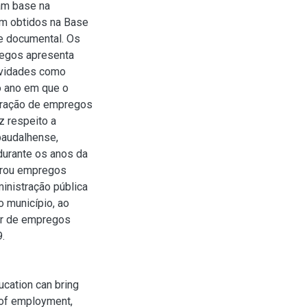
am base na
am obtidos na Base
e documental. Os
regos apresenta
tividades como
 o ano em que o
geração de empregos
z respeito a
paudalhense,
durante os anos da
gerou empregos
ministração pública
 município, ao
dor de empregos
.
cation can bring
n of employment,