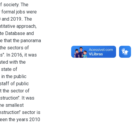
f society. The
w formal jobs were
 and 2019.. The
itative approach,
ate Database and
e that the panorama
 the sectors of
s". In 2016, it was
uted with the
 state of
in the public
staff of public
t the sector of
truction". It was
the smallest
nstruction" sector is
ween the years 2010