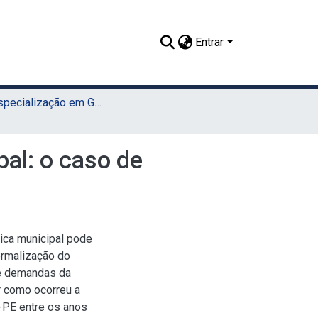
Entrar
TCC - Especialização em Gestão Pública Municipal (UAEADTec)
al: o caso de
ica municipal pode
ormalização do
de demandas da
r como ocorreu a
-PE entre os anos