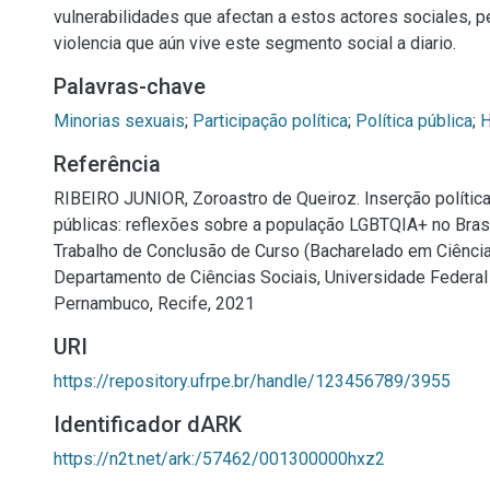
vulnerabilidades que afectan a estos actores sociales, pe
violencia que aún vive este segmento social a diario.
Palavras-chave
Minorias sexuais
;
Participação política
;
Política pública
;
H
Referência
RIBEIRO JUNIOR, Zoroastro de Queiroz. Inserção política 
públicas: reflexões sobre a população LGBTQIA+ no Brasil
Trabalho de Conclusão de Curso (Bacharelado em Ciência
Departamento de Ciências Sociais, Universidade Federal
Pernambuco, Recife, 2021
URI
https://repository.ufrpe.br/handle/123456789/3955
Identificador dARK
https://n2t.net/ark:/57462/001300000hxz2