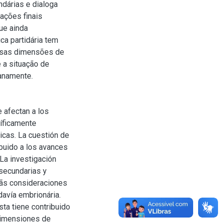
ndárias e dialoga
ações finais
ue ainda
ca partidária tem
ersas dimensões de
 a situação de
ianamente.
e afectan a los
cíficamente
icas. La cuestión de
ribuido a los avances
 La investigación
 secundarias y
 lãs consideraciones
odavía embrionária.
sta tiene contribuido
 dimensiones de