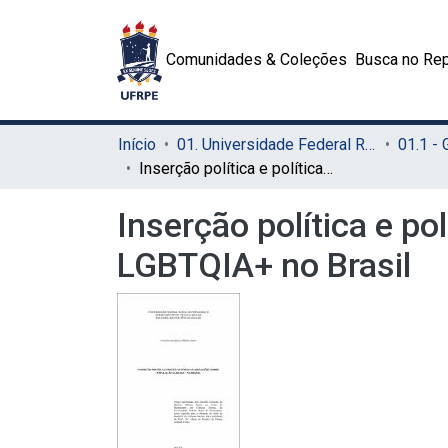
Comunidades & Coleções
Busca no Rep
Início
01. Universidade Federal Rural de Pernambuco - UFRPE (Sede)
01.1 -
Inserção política e políticas públicas: reflexões sobre População LGBTQIA+ no Brasil
Inserção política e po
LGBTQIA+ no Brasil