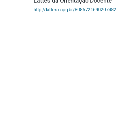
Lattes da Orientação Docente
http://lattes.cnpq.br/8086721690207482