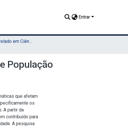
Entrar
TCC - Bacharelado em Ciências Sociais (Sede)
bre População
emáticas que afetam
specificamente os
 A partir da
em contribuído para
edade. A pesquisa