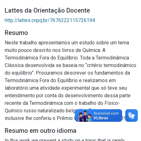
Lattes da Orientação Docente
http://lattes.cnpq.br/7676222115726194
Resumo
Neste trabalho apresentamos um estudo sobre um tema
muito pouco descrito nos livros de Química: A
Termodinâmica Fora do Equilíbrio. Toda a Termodinâmica
Clássica desenvolvida se baseia no “critério termodinâmico
do equilíbrio”. Procuramos descrever os fundamentos da
Termodinâmica Fora do Equilíbrio e realizamos em
laboratório uma atividade experimental que só teve seu
entendimento por conta do desenvolvimento dessa parte
recente da Termodinâmica com o trabalho do Físico-
Químico russo naturalizado belga Ilya Prigogine que
inclusive lhe conferiu o Prêmio Nobel de Química de 1977.
Resumo em outro idioma
In this work we present a study on a topic that is rarely