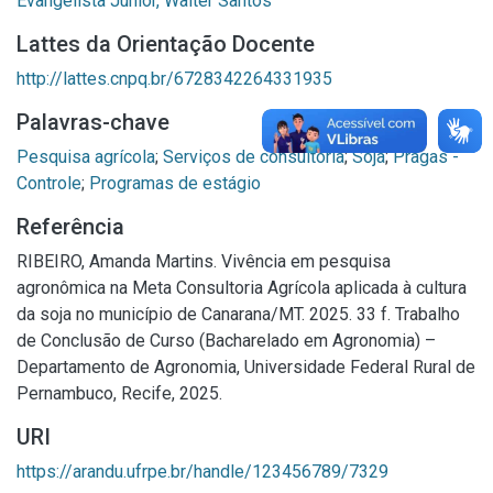
Evangelista Júnior, Walter Santos
Lattes da Orientação Docente
http://lattes.cnpq.br/6728342264331935
Palavras-chave
Pesquisa agrícola
;
Serviços de consultoria
;
Soja
;
Pragas -
Controle
;
Programas de estágio
Referência
RIBEIRO, Amanda Martins. Vivência em pesquisa
agronômica na Meta Consultoria Agrícola aplicada à cultura
da soja no município de Canarana/MT. 2025. 33 f. Trabalho
de Conclusão de Curso (Bacharelado em Agronomia) –
Departamento de Agronomia, Universidade Federal Rural de
Pernambuco, Recife, 2025.
URI
https://arandu.ufrpe.br/handle/123456789/7329