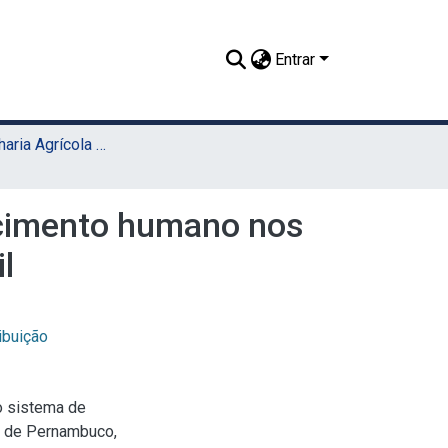
Entrar
TCC - Engenharia Agrícola e Ambiental (Sede)
ecimento humano nos
l
ibuição
o sistema de
e de Pernambuco,