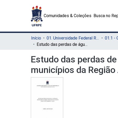
Comunidades & Coleções
Busca no Rep
Início
01. Universidade Federal Rural de Pernambuco - UFRPE (Sede)
01.1 -
Estudo das perdas de água pelo sistema de abastecimento humano nos municípios da Região Agreste de Pernambuco, Brasil
Estudo das perdas de
municípios da Região