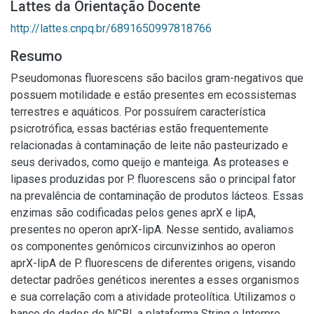
Lattes da Orientação Docente
http://lattes.cnpq.br/6891650997818766
Resumo
Pseudomonas fluorescens são bacilos gram-negativos que
possuem motilidade e estão presentes em ecossistemas
terrestres e aquáticos. Por possuírem característica
psicrotrófica, essas bactérias estão frequentemente
relacionadas à contaminação de leite não pasteurizado e
seus derivados, como queijo e manteiga. As proteases e
lipases produzidas por P. fluorescens são o principal fator
na prevalência de contaminação de produtos lácteos. Essas
enzimas são codificadas pelos genes aprX e lipA,
presentes no operon aprX-lipA. Nesse sentido, avaliamos
os componentes genômicos circunvizinhos ao operon
aprX-lipA de P. fluorescens de diferentes origens, visando
detectar padrões genéticos inerentes a esses organismos
e sua correlação com a atividade proteolítica. Utilizamos o
banco de dados do NCBI, a plataforma String e Interpro