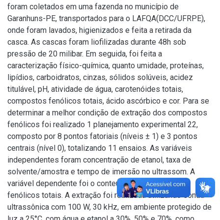
foram coletados em uma fazenda no município de
Garanhuns-PE, transportados para o LAFQA(DCC/UFRPE),
onde foram lavados, higienizados e feita a retirada da
casca. As cascas foram liofilizadas durante 48h sob
pressão de 20 milibar. Em seguida, foi feita a
caracterização físico-química, quanto umidade, proteínas,
lipídios, carboidratos, cinzas, sólidos solúveis, acidez
titulável, pH, atividade de água, carotenóides totais,
compostos fenólicos totais, ácido ascórbico e cor. Para se
determinar a melhor condição de extração dos compostos
fenólicos foi realizado 1 planejamento experimental 22,
composto por 8 pontos fatoriais (níveis ± 1) e 3 pontos
centrais (nível 0), totalizando 11 ensaios. As variáveis
independentes foram concentração de etanol, taxa de
solvente/amostra e tempo de imersão no ultrassom. A
variável dependente foi o conteúdo de compostos
fenólicos totais. A extração foi realizada utilizando sonda
ultrassônica com 100 W, 30 kHz, em ambiente protegido de
luz a 25°C, com água e etanol a 30%, 50% e 70%, como