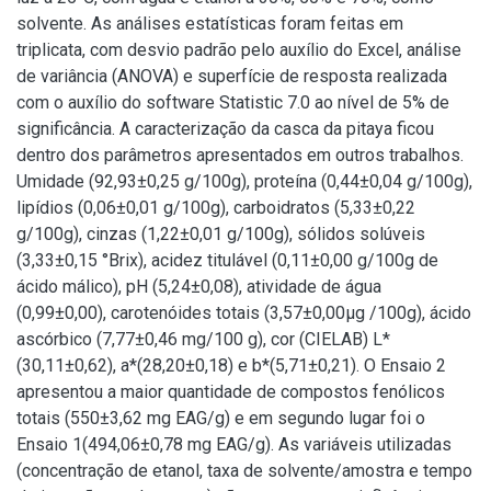
solvente. As análises estatísticas foram feitas em
triplicata, com desvio padrão pelo auxílio do Excel, análise
de variância (ANOVA) e superfície de resposta realizada
com o auxílio do software Statistic 7.0 ao nível de 5% de
significância. A caracterização da casca da pitaya ficou
dentro dos parâmetros apresentados em outros trabalhos.
Umidade (92,93±0,25 g/100g), proteína (0,44±0,04 g/100g),
lipídios (0,06±0,01 g/100g), carboidratos (5,33±0,22
g/100g), cinzas (1,22±0,01 g/100g), sólidos solúveis
(3,33±0,15 °Brix), acidez titulável (0,11±0,00 g/100g de
ácido málico), pH (5,24±0,08), atividade de água
(0,99±0,00), carotenóides totais (3,57±0,00μg /100g), ácido
ascórbico (7,77±0,46 mg/100 g), cor (CIELAB) L*
(30,11±0,62), a*(28,20±0,18) e b*(5,71±0,21). O Ensaio 2
apresentou a maior quantidade de compostos fenólicos
totais (550±3,62 mg EAG/g) e em segundo lugar foi o
Ensaio 1(494,06±0,78 mg EAG/g). As variáveis utilizadas
(concentração de etanol, taxa de solvente/amostra e tempo