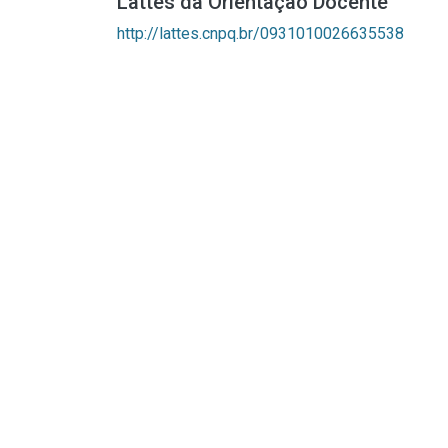
Lattes da Orientação Docente
http://lattes.cnpq.br/0931010026635538