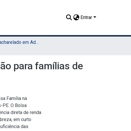
Entrar
TCC - Bacharelado em Administração Pública (UAEADTec)
ão para famílias de
sa Família na
s-PE. O Bolsa
ência direta de renda
breza, em curto
uficiência das