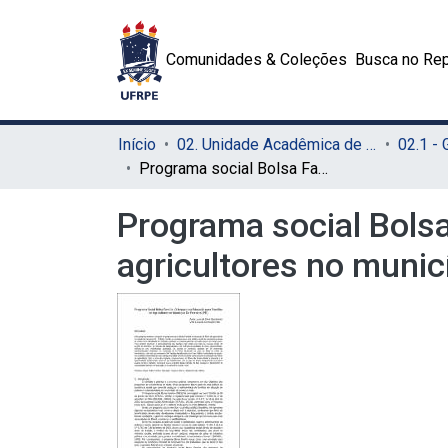
Comunidades & Coleções
Busca no Rep
Início
02. Unidade Acadêmica de Educação a Distância e Tecnologia (UAEADTec)
Programa social Bolsa Família: o impacto na educação para famílias de agricultores no município de Ferreiros (PE)
Programa social Bolsa
agricultores no municí