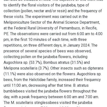
to identify the floral visitors of the jurubeba, type of
collection (pollen, nectar and/or resin) and the frequency of
these visits. The experiment was carried out in the
Meliponiculture Sector of the Animal Science Department,
at the Federal Rural University of Pernambuco, in Recife,
PE. The observations were carried out from 6:00 am to 4:00
pm, in the first 10 minutes of each time, with three
repetitions, on three different days, in January 2024. The
presence of several species of bees was observed,
collecting pollen on the jurubeba flowers, including
Augochlora sp. (53.7%), Bombus atratus (31.5%) and
Melipona scutellaris (3.7%). Other insects such as dipterans
(11.1%) were also observed on the flowers. Augochlora sp.
bees, from the Halictidae family, increased their frequency
until 11:00 am, decreasing after that time. B. atratus
bumblebees visited the jurubeba flowers throughout the
day, with a peak frequency between 6:00 am and 7:00 am.
The M. scutellaris stinglessbees visited the jurubeba