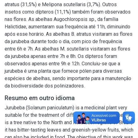
atratus (31,5%) e Melipona scutellaris (3,7%). Outros
insetos como dípteros (11,1%) também foram observados
nas flores. As abelhas Augochloropsis sp., da família
Halictidae, aumentaram sua frequência até 11h, diminuindo
após esse horário. As abelhas B. atratus visitaram as flores
da jurubeba durante todo o dia, com pico de frequência
entre 6h e 7h. As abelhas M. scutellaris visitaram as flores
da jurubeba apenas entre 7h e 8h. Os dípteros foram
observados apenas entre 9h e 12h. Concluiu-se que a
jurubeba é uma planta que fornece pólen para diversas
espécies de abelhas, sendo importante para a manutenção
da biodiversidade dos polinizadores.
Resumo em outro idioma
Jurubeba (Solanum paniculatum) is a medicinal plant very
suitable for the treatment of different types of diseases. It
is a tree native to the North and Northeast regions of Brazil,
it has bitter-tasting leaves and greenish-yellow fruits, which
can also be included in food. The objective of this work was