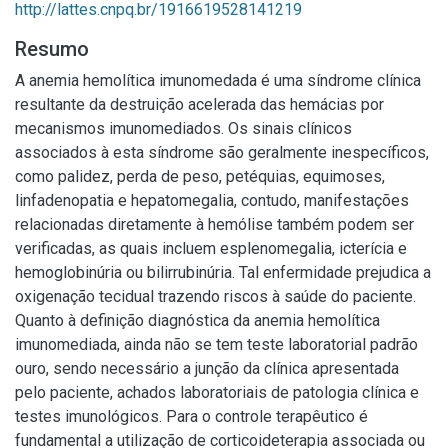
http://lattes.cnpq.br/1916619528141219
Resumo
A anemia hemolítica imunomedada é uma síndrome clínica
resultante da destruição acelerada das hemácias por
mecanismos imunomediados. Os sinais clínicos
associados à esta síndrome são geralmente inespecíficos,
como palidez, perda de peso, petéquias, equimoses,
linfadenopatia e hepatomegalia, contudo, manifestações
relacionadas diretamente à hemólise também podem ser
verificadas, as quais incluem esplenomegalia, icterícia e
hemoglobinúria ou bilirrubinúria. Tal enfermidade prejudica a
oxigenação tecidual trazendo riscos à saúde do paciente.
Quanto à definição diagnóstica da anemia hemolítica
imunomediada, ainda não se tem teste laboratorial padrão
ouro, sendo necessário a junção da clínica apresentada
pelo paciente, achados laboratoriais de patologia clínica e
testes imunológicos. Para o controle terapêutico é
fundamental a utilização de corticoideterapia associada ou