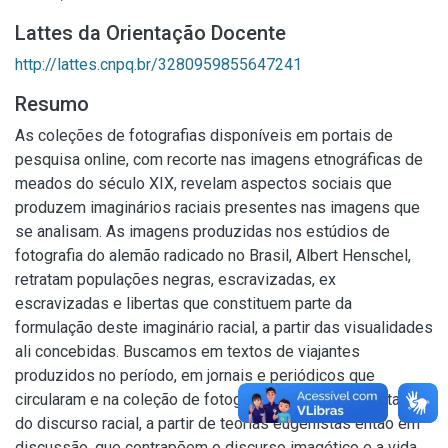
Lattes da Orientação Docente
http://lattes.cnpq.br/3280959855647241
Resumo
As coleções de fotografias disponíveis em portais de
pesquisa online, com recorte nas imagens etnográficas de
meados do século XIX, revelam aspectos sociais que
produzem imaginários raciais presentes nas imagens que
se analisam. As imagens produzidas nos estúdios de
fotografia do alemão radicado no Brasil, Albert Henschel,
retratam populações negras, escravizadas, ex
escravizadas e libertas que constituem parte da
formulação deste imaginário racial, a partir das visualidades
ali concebidas. Buscamos em textos de viajantes
produzidos no período, em jornais e periódicos que
circularam e na coleção de fotografias em si a constatação
do discurso racial, a partir de teorias eugenistas então em
discussão, que contrapõem o discurso imagético e a vida