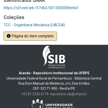
Identificador dARK
https://n2t.net/ark:/57462/001300000hm64
Coleções
TCC - Engenharia Mecânica (UACSA)
Página do item completo
Arandu - Repositório Institucional da UFRPE
Universidade Federal Rural de Pernambuco - Biblioteca Central
Rua Dom Manuel de Medeiros, s/n, Dois Irmãos
CEP: 52171-900 - Recife/PE
+55 81 3320 6179
repositorio.sib@ufrpe.br