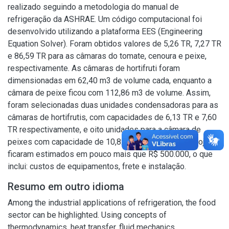
realizado seguindo a metodologia do manual de
refrigeração da ASHRAE. Um código computacional foi
desenvolvido utilizando a plataforma EES (Engineering
Equation Solver). Foram obtidos valores de 5,26 TR, 7,27 TR
e 86,59 TR para as câmaras do tomate, cenoura e peixe,
respectivamente. As câmaras de hortifruti foram
dimensionadas em 62,40 m3 de volume cada, enquanto a
câmara de peixe ficou com 112,86 m3 de volume. Assim,
foram selecionadas duas unidades condensadoras para as
câmaras de hortifrutis, com capacidades de 6,13 TR e 7,60
TR respectivamente, e oito unidades para a câmara de
peixes com capacidade de 10,82 TR. Os custos do projeto
ficaram estimados em pouco mais que R$ 500.000, o que
inclui: custos de equipamentos, frete e instalação.
Resumo em outro idioma
Among the industrial applications of refrigeration, the food
sector can be highlighted. Using concepts of
thermodynamics, heat transfer, fluid mechanics,