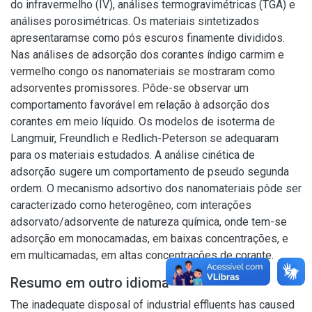
do infravermelho (IV), análises termogravimétricas (TGA) e
análises porosimétricas. Os materiais sintetizados
apresentaramse como pós escuros finamente divididos.
Nas análises de adsorção dos corantes índigo carmim e
vermelho congo os nanomateriais se mostraram como
adsorventes promissores. Pôde-se observar um
comportamento favorável em relação à adsorção dos
corantes em meio líquido. Os modelos de isoterma de
Langmuir, Freundlich e Redlich-Peterson se adequaram
para os materiais estudados. A análise cinética de
adsorção sugere um comportamento de pseudo segunda
ordem. O mecanismo adsortivo dos nanomateriais pôde ser
caracterizado como heterogêneo, com interações
adsorvato/adsorvente de natureza química, onde tem-se
adsorção em monocamadas, em baixas concentrações, e
em multicamadas, em altas concentrações de corante.
Resumo em outro idioma
The inadequate disposal of industrial effluents has caused