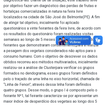
diagnosticá-las. Diante de tal situação, este trabalho teve
por objetivo fazer um diagnóstico das perdas de frutas e
hortaliças comercializadas in natura na feira livre
localizados na cidade de São José do Belmonte(PE). A fim
de atingir tal objetivo, inicialmente foi aplicado
questionários a vinte feirantes da feira livre, de acordo com
os resultados do questionário foram realizadas visitas
semanais ao longo de 5 meses em todas as bancas dos
feirantes que demonstraram consentimento,para a realizar
a pesagem dos vegetais considerados não aptos para o
consumo humano. Com o objetivo de descrever os dados
obtidos recorreu aos métodos multivariados, inicialmente
realizou-se a análise de Clusterpara verificar os grupos
formados no dendograma, esses grupos foram definidos
pelo o traçado de uma linha no eixo horizontal, chamada de
“Linha de Fenon”, através dessa linha foram definidos
quatro grupos. Desse modo, o grupo I é composto pelo o
feirante Nº1, tal feirante caracteriza-se por apresentar um
maior índice de desperdício dos vegetais ao longo dos 5