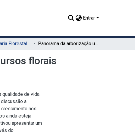
Entrar
TCC - Engenharia Florestal (Sede)
Panorama da arborização urbana no Brasil e dos recursos florais oferecidos para a manutenção das abelhas
ursos florais
 qualidade de vida
a discussão a
m crescimento nos
os ainda esteja
etivou apresentar um
avés do