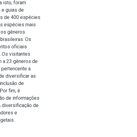
a isto, foram
 e guias de
ais de 400 espécies
 as espécies mais
 os gêneros
brasileiras. Os
tos oficiais
 Os visitantes
m a 23 gêneros de
 pertencente a
e diversificar as
 inclusão de
Por fim, é
são de informações
 diversificação de
adores e
getais.