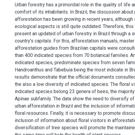
Urban forestry has a primordial role in the quality of life
comfort of its inhabitants. In Brazil, the discussion about
afforestation has been growing in recent years, although
ecological aspects is still quite outdated. Therefore, thi
present an updated of urban forestry in Brazil through a s
country's capitals. For this, afforestation manuals, maste
afforestation guides from Brazilian capitals were consult
than 400 indicated species from 70 botanical families. 
indicated species, predominate species from seven famil
Handroanthus and Tabebuia being the most indicate in Braz
results demonstrate that the official documents consulte
the also a low diversity of indicated species. The floral vi
indicated species belong 23 genera of bees, the majority
Apinae subfamily. The data show the need to diversify of
urban afforestation in Brazil and the inclusion of informat
floral resources. Finally, it is necessary to promote discu
inclusion of information about floral visitors in afforesta
diversification of tree species will promote the maintaine
the same time will help the health of plant species.