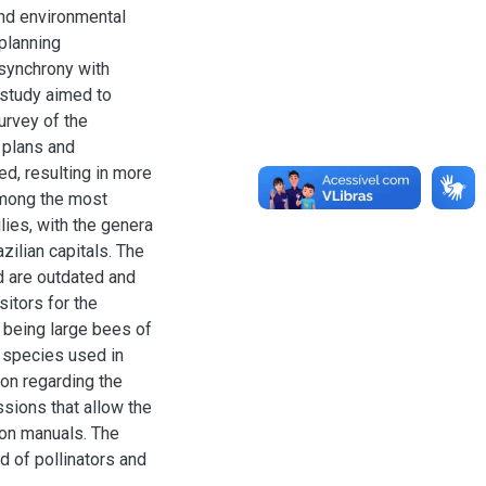
 and environmental
 planning
 synchrony with
s study aimed to
urvey of the
r plans and
ed, resulting in more
Among the most
ies, with the genera
ilian capitals. The
d are outdated and
sitors for the
 being large bees of
 species used in
ion regarding the
ssions that allow the
tion manuals. The
d of pollinators and