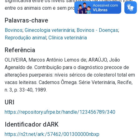
significativa entre os níveis sanguíneos de colesterol total
entre os animais com e sem problemas puerperais.
Palavras-chave
Bovinos
;
Ginecologia veterinária
;
Bovinos - Doenças
;
Reprodução animal
;
Clínica veterinária
Referência
OLIVEIRA, Marcos Antônio Lemos de; ARAÚJO, João
Agenaldo de. Contribuição para o diagnóstico precoce de
alterações puerperais: níveis séricos de colesterol total em
vacas leiteiras. Cadernos Ômega. Série Veterinária, Recife,
n. 3, p. 33-40, 1989.
URI
https://repository.ufrpe.br/handle/123456789/340
Identificador dARK
https://n2t.net/ark:/57462/001300000nbxp