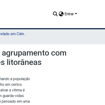
Entrar
TCC - Bacharelado em Ciência da Computação (Sede)
de agrupamento com
s litorâneas
tando a população
nho em certos
lvar a vítima é
m guarda-vidas
foi pensado em uma