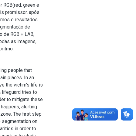
r RGB(red, green e
is promissor, após
tmos e resultados
segmentação de
to de RGB + LAB,
todas as imagens,
oritmo.
ing people that
ain places. In an
e the victim’s life is
 lifeguard tries to
rder to mitigate these
 happens, alerting
zone. The first step
age segmentation on
rities in order to
s work is to study