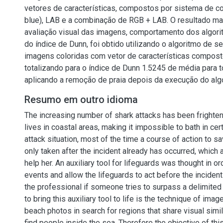
vetores de características, compostos por sistema de co
blue), LAB e a combinação de RGB + LAB. O resultado ma
avaliação visual das imagens, comportamento dos algori
do índice de Dunn, foi obtido utilizando o algoritmo de 
imagens coloridas com vetor de características compos
totalizando para o índice de Dunn 1.5245 de média para 
aplicando a remoção de praia depois da execução do alg
Resumo em outro idioma
The increasing number of shark attacks has been frighten
lives in coastal areas, making it impossible to bath in cert
attack situation, most of the time a course of action to sav
only taken after the incident already has occurred, which a
help her. An auxiliary tool for lifeguards was thought in o
events and allow the lifeguards to act before the incident
the professional if someone tries to surpass a delimited 
to bring this auxiliary tool to life is the technique of im
beach photos in search for regions that share visual simila
find people inside the sea. Therefore the objective of thi