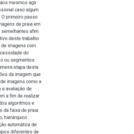
m aos mesmos agir
ssional caso algum
. O primeiro passo
imagens de praia em
e semelhantes afim
tivo deste trabalho
o de imagens com
ecessidade do
ões ou segmentos.
imeira etapa desta
giões da imagem que
 de imagens como a
 a avaliação de
m a fim de realizar
dos algoritmos e
da faixa de praia.
, hierárquico
ção automática de
tipos diferentes de