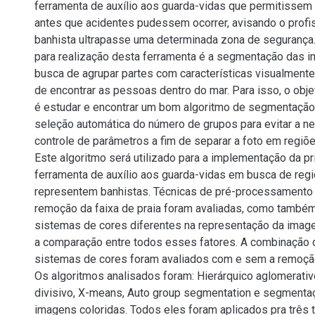
ferramenta de auxílio aos guarda-vidas que permitisse
antes que acidentes pudessem ocorrer, avisando o profi
banhista ultrapasse uma determinada zona de segurança
para realização desta ferramenta é a segmentação das 
busca de agrupar partes com características visualment
de encontrar as pessoas dentro do mar. Para isso, o obje
é estudar e encontrar um bom algoritmo de segmentaçã
seleção automática do número de grupos para evitar a n
controle de parâmetros a fim de separar a foto em regi
Este algoritmo será utilizado para a implementação da pr
ferramenta de auxílio aos guarda-vidas em busca de re
representem banhistas. Técnicas de pré-processamento
remoção da faixa de praia foram avaliadas, como também
sistemas de cores diferentes na representação da image
a comparação entre todos esses fatores. A combinação 
sistemas de cores foram avaliados com e sem a remoção 
Os algoritmos analisados foram: Hierárquico aglomerativo
divisivo, X-means, Auto group segmentation e segmenta
imagens coloridas. Todos eles foram aplicados pra três 