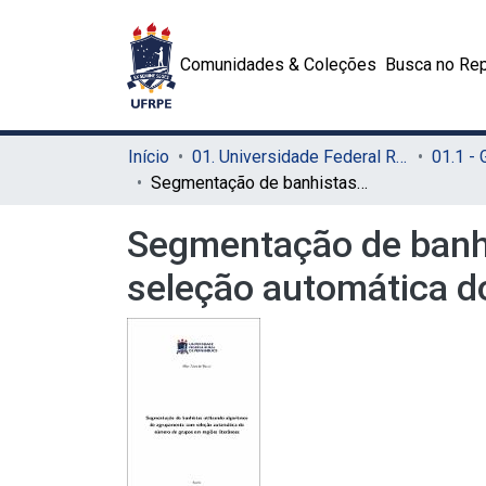
Comunidades & Coleções
Busca no Rep
Início
01. Universidade Federal Rural de Pernambuco - UFRPE (Sede)
01.1 -
Segmentação de banhistas utilizando algoritmos de agrupamento com seleção automática do número de grupos em regiões litorâneas
Segmentação de banhi
seleção automática d