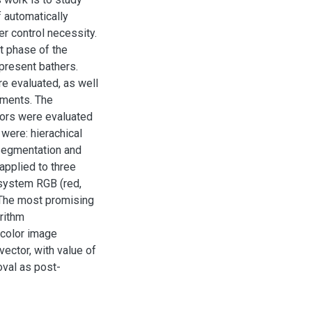
 automatically
r control necessity.
t phase of the
epresent bathers.
e evaluated, as well
ements. The
tors were evaluated
were: hierachical
 segmentation and
applied to three
 system RGB (red,
 The most promising
orithm
 color image
ector, with value of
oval as post-