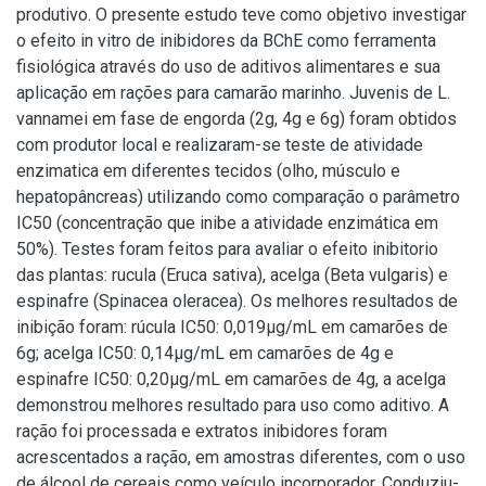
produtivo. O presente estudo teve como objetivo investigar
o efeito in vitro de inibidores da BChE como ferramenta
fisiológica através do uso de aditivos alimentares e sua
aplicação em rações para camarão marinho. Juvenis de L.
vannamei em fase de engorda (2g, 4g e 6g) foram obtidos
com produtor local e realizaram-se teste de atividade
enzimatica em diferentes tecidos (olho, músculo e
hepatopâncreas) utilizando como comparação o parâmetro
IC50 (concentração que inibe a atividade enzimática em
50%). Testes foram feitos para avaliar o efeito inibitorio
das plantas: rucula (Eruca sativa), acelga (Beta vulgaris) e
espinafre (Spinacea oleracea). Os melhores resultados de
inibição foram: rúcula IC50: 0,019μg/mL em camarões de
6g; acelga IC50: 0,14μg/mL em camarões de 4g e
espinafre IC50: 0,20μg/mL em camarões de 4g, a acelga
demonstrou melhores resultado para uso como aditivo. A
ração foi processada e extratos inibidores foram
acrescentados a ração, em amostras diferentes, com o uso
de álcool de cereais como veículo incorporador. Conduziu-