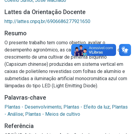
Coelho Júnior, José Machado
Lattes da Orientação Docente
http://lattes.cnpq.br/6906686277921650
Resumo
O presente trabalho tem como objetivo, avaliar o
desempenho agronômico, as características físicas e de
crescimento de uma cultivar de pimenta Biquinho
(Capsicum chinense) produzidas em sistema vertical em
caixas de polietileno revestidas com folhas de alumínio e
submetidas a iluminação artificial monocromática azul com
lâmpadas do tipo LED (Light Emitting Diode).
Palavras-chave
Plantas - Desenvolvimento
;
Plantas - Efeito da luz
;
Plantas
- Análise
;
Plantas - Meios de cultivo
Referência